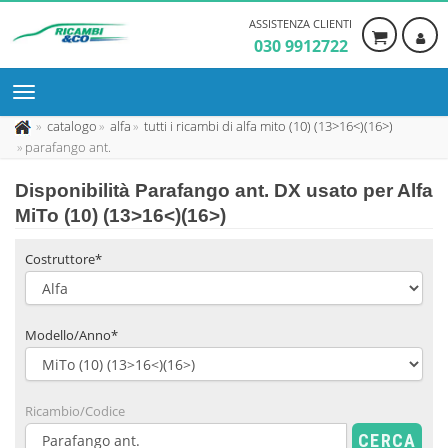
ASSISTENZA CLIENTI
030 9912722
catalogo
alfa
tutti i ricambi di alfa mito (10) (13>16<)(16>)
parafango ant.
Disponibilità
Parafango ant. DX usato
per Alfa
MiTo (10) (13>16<)(16>)
Costruttore*
Modello/Anno*
Ricambio/Codice
CERCA