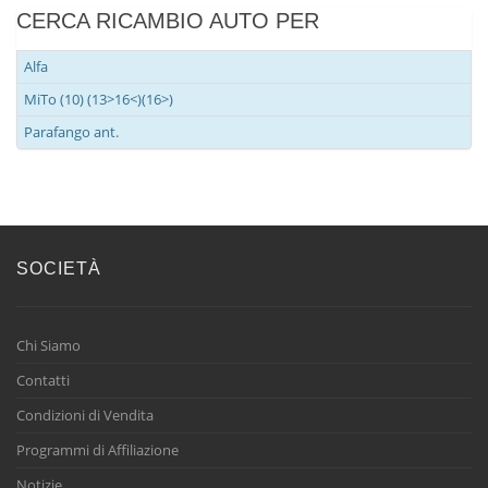
CERCA RICAMBIO AUTO PER
Alfa
MiTo (10) (13>16<)(16>)
Parafango ant.
SOCIETÀ
Chi Siamo
Contatti
Condizioni di Vendita
Programmi di Affiliazione
Notizie