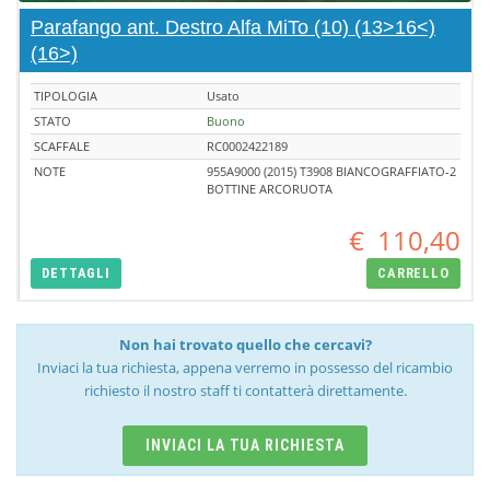
Parafango ant. Destro Alfa MiTo (10) (13>16<)
(16>)
TIPOLOGIA
Usato
STATO
Buono
SCAFFALE
RC0002422189
NOTE
955A9000 (2015) T3908 BIANCOGRAFFIATO-2
BOTTINE ARCORUOTA
€
110,40
DETTAGLI
CARRELLO
Non hai trovato quello che cercavi?
Inviaci la tua richiesta, appena verremo in possesso del ricambio
richiesto il nostro staff ti contatterà direttamente.
INVIACI LA TUA RICHIESTA