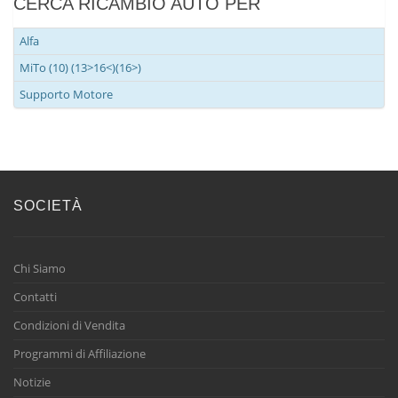
CERCA RICAMBIO AUTO PER
Alfa
MiTo (10) (13>16<)(16>)
Supporto Motore
SOCIETÀ
Chi Siamo
Contatti
Condizioni di Vendita
Programmi di Affiliazione
Notizie