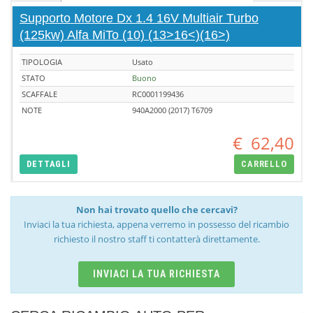
Supporto Motore Dx 1.4 16V Multiair Turbo
(125kw) Alfa MiTo (10) (13>16<)(16>)
TIPOLOGIA
Usato
STATO
Buono
SCAFFALE
RC0001199436
NOTE
940A2000 (2017) T6709
€
62,40
DETTAGLI
CARRELLO
Non hai trovato quello che cercavi?
Inviaci la tua richiesta, appena verremo in possesso del ricambio
richiesto il nostro staff ti contatterà direttamente.
INVIACI LA TUA RICHIESTA