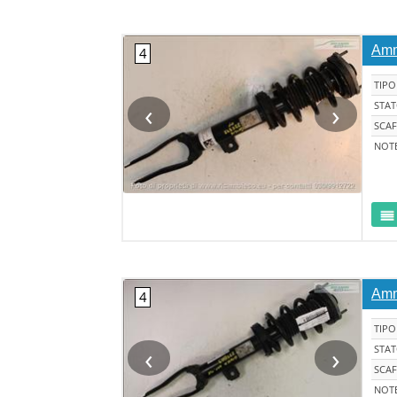
Amm
TIPO
‹
›
STA
SCAF
NOT
Amm
TIPO
‹
›
STA
SCAF
NOT