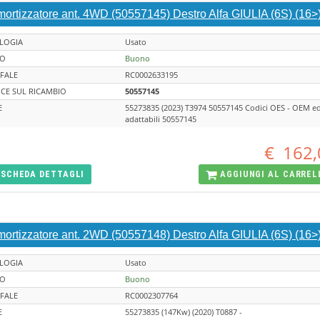
ortizzatore ant. 4WD (50557145) Destro Alfa GIULIA (6S) (16>
LOGIA
Usato
TO
Buono
FALE
RC0002633195
CE SUL RICAMBIO
50557145
E
55273835 (2023) T3974 50557145 Codici OES - OEM e
adattabili 50557145
€
162,
SCHEDA
DETTAGLI
AGGIUNGI AL
CARREL
ortizzatore ant. 2WD (50557148) Destro Alfa GIULIA (6S) (16>
LOGIA
Usato
TO
Buono
FALE
RC0002307764
E
55273835 (147Kw) (2020) T0887 -