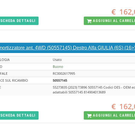
€
162,
SCHEDA
DETTAGLI
AGGIUNGI AL
CARREL
ortizzatore ant. 4WD (50557145) Destro Alfa GIULIA (6S) (16>
LOGIA
Usato
TO
Buono
FALE
RC0002617995
CE SUL RICAMBIO
50557145
E
55273835 (2023) T3896 50557145 Codici OES - OEM e
adattabili 50557145 814904013689
€
162,
SCHEDA
DETTAGLI
AGGIUNGI AL
CARREL