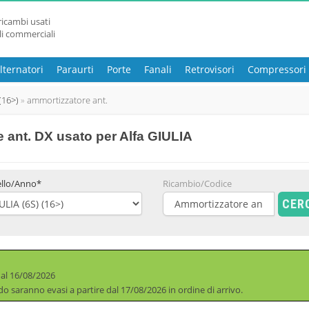
ricambi usati
li commerciali
lternatori
Paraurti
Porte
Fanali
Retrovisori
Compressori
 (16>)
ammortizzatore ant.
 ant. DX usato
per Alfa GIULIA
llo/Anno*
Ricambio/Codice
CER
 al 16/08/2026
iodo saranno evasi a partire dal 17/08/2026 in ordine di arrivo.