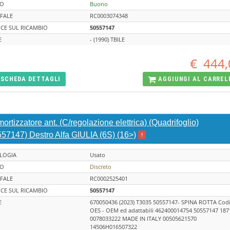
TO
Buono
FALE
RC0003074348
CE SUL RICAMBIO
50557147
E
- (1990) TBILE
€
444,
SCHEDA
DETTAGLI
AGGIUNGI AL
CARREL
rtizzatore ant. (C/regolazione elettrica) (Quadrifoglio)
557147) Destro Alfa GIULIA (6S) (16>)
!
LOGIA
Usato
TO
Discreto
FALE
RC0002525401
CE SUL RICAMBIO
50557147
E
670050436 (2023) T3035 50557147- SPINA ROTTA Codi
OES - OEM ed adattabili 462400014754 50557147 187
0078033222 MADE IN ITALY 00505621570
14506H016507322