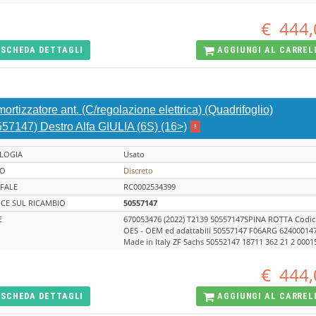
€
444,
SCHEDA
DETTAGLI
AGGIUNGI AL
CARREL
rtizzatore ant. (C/regolazione elettrica) (Quadrifoglio)
557147) Destro Alfa GIULIA (6S) (16>)
!
LOGIA
Usato
TO
Discreto
FALE
RC0002534399
CE SUL RICAMBIO
50557147
E
670053476 (2022) T2139 50557147SPINA ROTTA Codic
OES - OEM ed adattabili 50557147 F06ARG 62400014
Made in Italy ZF Sachs 50552147 18711 362 21 2 0001
€
444,
SCHEDA
DETTAGLI
AGGIUNGI AL
CARREL