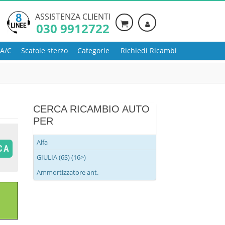
ASSISTENZA CLIENTI
030 9912722
 A/C
Scatole sterzo
Categorie
Richiedi Ricambi
CERCA RICAMBIO AUTO
PER
Alfa
CA
GIULIA (6S) (16>)
Ammortizzatore ant.