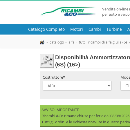
Vendita on-line 
per auto e veico
Catalogo Completo
Motori
Cambi
Turbine
A
catalogo
alfa
tutti i ricambi di alfa giulia (6s)
Disponibilità
Ammortizzatore
(6S) (16>)
Costruttore*
Mode
AVVISO IMPORTANTE
Ricambi &Co rimane chiusa per ferie dal 08/08/2026
Tutti gli ordini e le richieste ricevute in questo per