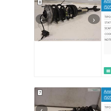
Ammo
(50
‹
›
TIPO
STA
SCAF
CODI
NOT
Ammo
(50
‹
›
TIPO