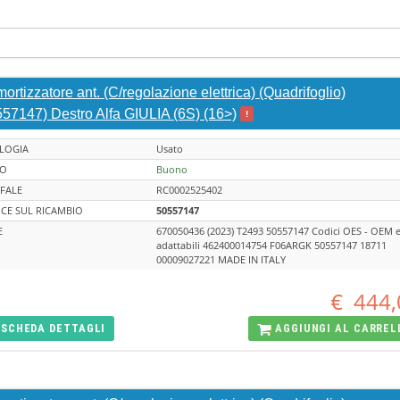
rtizzatore ant. (C/regolazione elettrica) (Quadrifoglio)
557147) Destro Alfa GIULIA (6S) (16>)
!
LOGIA
Usato
TO
Buono
FALE
RC0002525402
CE SUL RICAMBIO
50557147
E
670050436 (2023) T2493 50557147 Codici OES - OEM 
adattabili 462400014754 F06ARGK 50557147 18711
00009027221 MADE IN ITALY
€
444,
SCHEDA
DETTAGLI
AGGIUNGI AL
CARREL