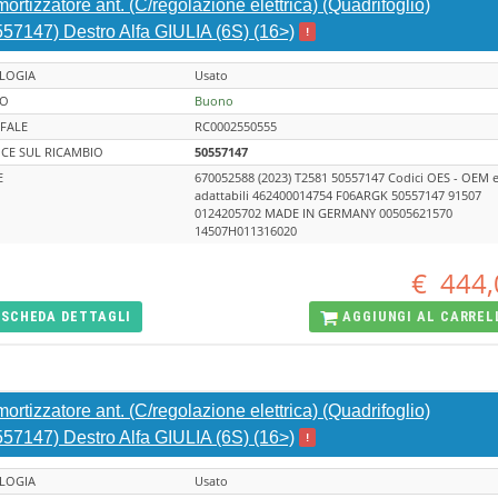
rtizzatore ant. (C/regolazione elettrica) (Quadrifoglio)
557147) Destro Alfa GIULIA (6S) (16>)
!
LOGIA
Usato
TO
Buono
FALE
RC0002550555
CE SUL RICAMBIO
50557147
E
670052588 (2023) T2581 50557147 Codici OES - OEM 
adattabili 462400014754 F06ARGK 50557147 91507
0124205702 MADE IN GERMANY 00505621570
14507H011316020
€
444,
SCHEDA
DETTAGLI
AGGIUNGI AL
CARREL
rtizzatore ant. (C/regolazione elettrica) (Quadrifoglio)
557147) Destro Alfa GIULIA (6S) (16>)
!
LOGIA
Usato