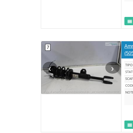
Ammo
(50
‹
›
TIPO
STA
SCAF
CODI
NOT