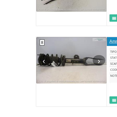
Amm
TIPO
‹
›
STA
SCAF
CODI
NOT