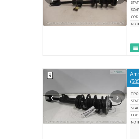
STA
SCAF
CODI
NOT
Ammo
(50
‹
›
TIPO
STA
SCAF
CODI
NOT