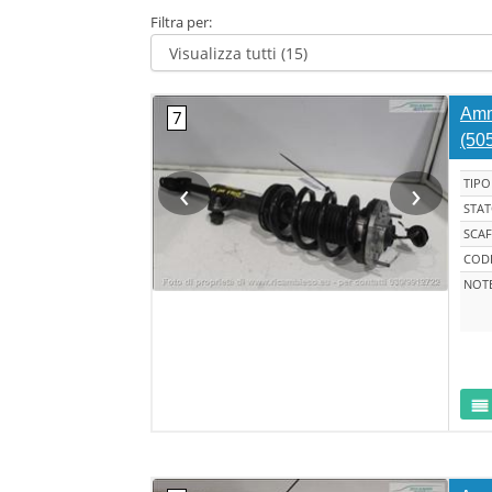
Filtra per:
Ammo
(50
‹
›
TIPO
STA
SCAF
CODI
NOT