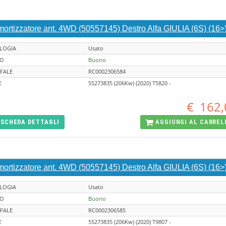
ortizzatore ant. 4WD (50557145) Destro Alfa GIULIA (6S) (16>
LOGIA
Usato
TO
Buono
FALE
RC0002306584
E
55273835 (206Kw) (2020) T5820 -
€
162,
SCHEDA
DETTAGLI
AGGIUNGI AL
CARREL
ortizzatore ant. 4WD (50557145) Destro Alfa GIULIA (6S) (16>
LOGIA
Usato
TO
Buono
FALE
RC0002306585
E
55273835 (206Kw) (2020) T9807 -