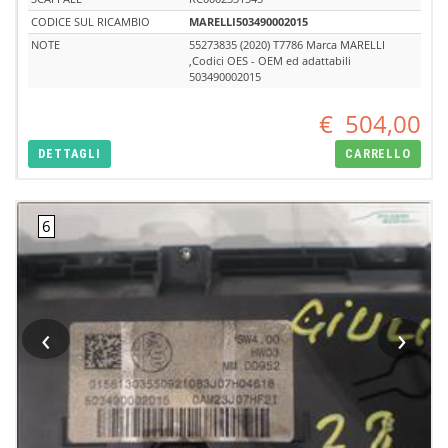
CODICE SUL RICAMBIO
MARELLI503490002015
NOTE
55273835 (2020) T7786 Marca MARELLI
,Codici OES - OEM ed adattabili
503490002015
€
504,00
DETTAGLI
CARRELLO
‹
›