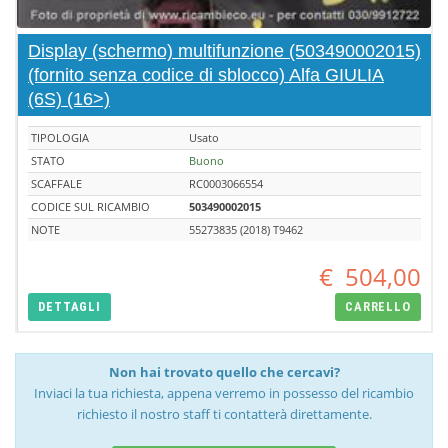
Display (schermo) multifunzione (503490002015)
(fornito senza codice di sblocco) Alfa GIULIA
(6S) (16>)
TIPOLOGIA
Usato
STATO
Buono
SCAFFALE
RC0003066554
CODICE SUL RICAMBIO
503490002015
NOTE
55273835 (2018) T9462
€
504,00
DETTAGLI
CARRELLO
Non hai trovato quello che cercavi?
Inviaci la tua richiesta, appena verremo in possesso del ricambio
richiesto il nostro staff ti contatterà direttamente.