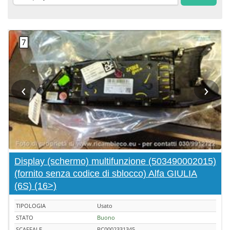
‹
›
Display (schermo) multifunzione (503490002015)
(fornito senza codice di sblocco) Alfa GIULIA
(6S) (16>)
TIPOLOGIA
Usato
STATO
Buono
SCAFFALE
RC0002331345