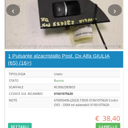
‹
›
1 Pulsante alzacristallo Post. Dx Alfa GIULIA
(6S) (16>)
TIPOLOGIA
Usato
STATO
Buono
SCAFFALE
RC0002583833
CODICE SUL RICAMBIO
01561075620
NOTE
670050436 (2023) T3035 01561075620 Codici
OES - OEM ed adattabili 01561075620
€
38,40
DETTAGLI
CARRELLO