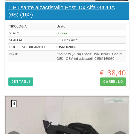
1 Pulsante alzacristallo Post. Dx Alfa GIULIA
(6S) (16>)
TIPOLOGIA
Usato
STATO
Buono
SCAFFALE
RC0002304021
CODICE SUL RICAMBIO
01561169060
NOTE
55273835 (2020) T5820 01561169060 Codici
OES - OEM ed adattabili 01561169060
€
38,40
DETTAGLI
CARRELLO