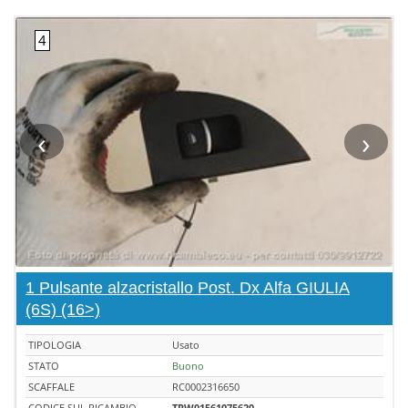
‹
›
1 Pulsante alzacristallo Post. Dx Alfa GIULIA
(6S) (16>)
TIPOLOGIA
Usato
STATO
Buono
SCAFFALE
RC0002316650
CODICE SUL RICAMBIO
TRW01561075620