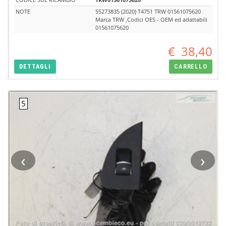
NOTE
55273835 (2020) T4751 TRW 01561075620
Marca TRW ,Codici OES - OEM ed adattabili
01561075620
€
38,40
DETTAGLI
CARRELLO
‹
›