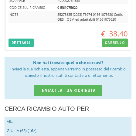
SCAFFALE
RC0002764383
CODICE SUL RICAMBIO
01561075620
NOTE
55273835 (2023) T3974 01561075620 Codici
OES - OEM ed adattabili 01561075620
€
38,40
DETTAGLI
CARRELLO
Non hai trovato quello che cercavi?
Inviaci la tua richiesta, appena verremo in possesso del ricambio
richiesto il nostro staff ti contatterà direttamente.
INVIACI LA TUA RICHIESTA
CERCA RICAMBIO AUTO PER
Alfa
GIULIA (6S) (16>)