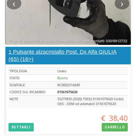
‹
›
1 Pulsante alzacristallo Post. Dx Alfa GIULIA
(6S) (16>)
TIPOLOGIA
Usato
STATO
Buono
SCAFFALE
RC0002316649
CODICE SUL RICAMBIO
01561075620
NOTE
55273835 (2020) T0932 01561075620 Codici
OES - OEM ed adattabili 01561075620
€
38,40
DETTAGLI
CARRELLO