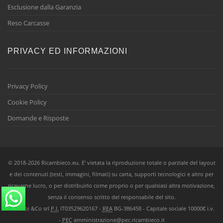
Esclusione dalla Garanzia
Reso Carcasse
PRIVACY ED INFORMAZIONI
Privacy Policy
Cookie Policy
Domande e Risposte
© 2018-2026 Ricambieco.eu. E' vietata la riproduzione totale o parziale del layout
e dei contenuti (testi, immagini, filmati) su carta, supporti tecnologici e altro per
ricavarne lucro, o per distribuirlo come proprio o per qualsiasi altra motivazione,
senza il consenso scritto del responsabile del sito.
Ricambi &Co srl
P.I.
IT03529620167 -
REA
BG-386458 - Capitale sociale 10000€ i.v.
-
PEC
amministrazione@pec.ricambieco.it