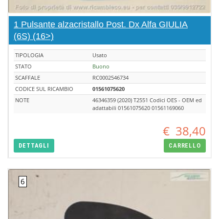
1 Pulsante alzacristallo Post. Dx Alfa GIULIA
(6S) (16>)
TIPOLOGIA
Usato
STATO
Buono
SCAFFALE
RC0002546734
CODICE SUL RICAMBIO
01561075620
NOTE
46346359 (2020) T2551 Codici OES - OEM ed
adattabili 01561075620 01561169060
€
38,40
DETTAGLI
CARRELLO