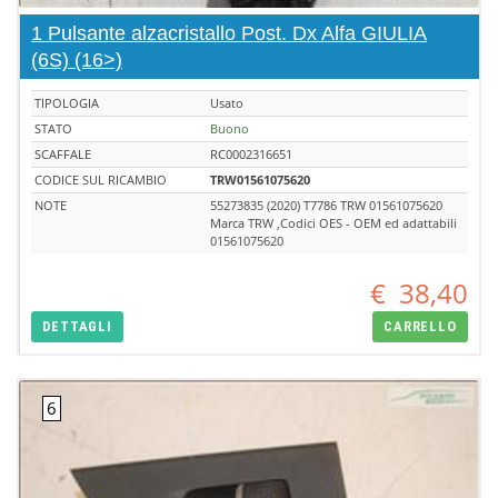
1 Pulsante alzacristallo Post. Dx Alfa GIULIA
(6S) (16>)
TIPOLOGIA
Usato
STATO
Buono
SCAFFALE
RC0002316651
CODICE SUL RICAMBIO
TRW01561075620
NOTE
55273835 (2020) T7786 TRW 01561075620
Marca TRW ,Codici OES - OEM ed adattabili
01561075620
€
38,40
DETTAGLI
CARRELLO