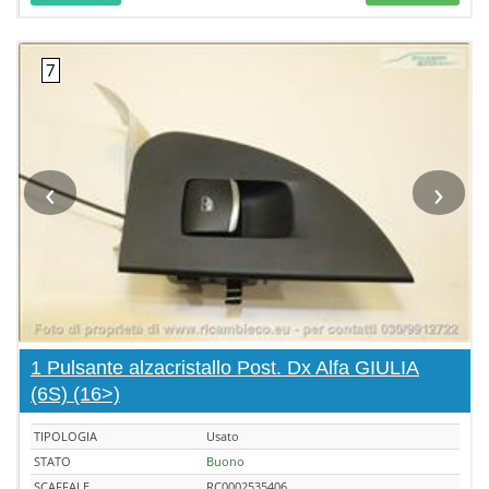
‹
›
1 Pulsante alzacristallo Post. Dx Alfa GIULIA
(6S) (16>)
TIPOLOGIA
Usato
STATO
Buono
SCAFFALE
RC0002535406