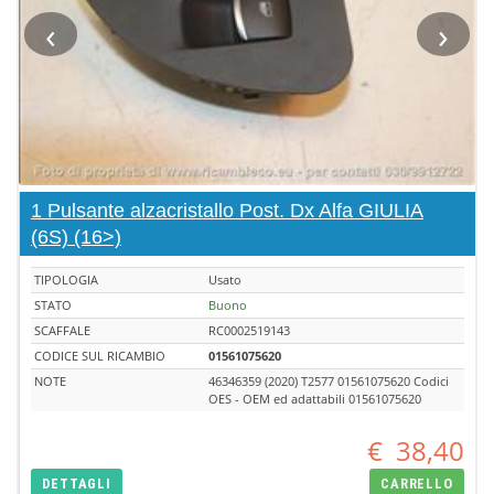
‹
›
1 Pulsante alzacristallo Post. Dx Alfa GIULIA
(6S) (16>)
TIPOLOGIA
Usato
STATO
Buono
SCAFFALE
RC0002519143
CODICE SUL RICAMBIO
01561075620
NOTE
46346359 (2020) T2577 01561075620 Codici
OES - OEM ed adattabili 01561075620
€
38,40
DETTAGLI
CARRELLO