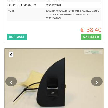
CODICE SUL RICAMBIO
01561075620
NOTE
670053476 (2022) T2139 01561075620 Codici
OES - OEM ed adattabili 01561075620
01561169060
€
38,40
DETTAGLI
CARRELLO
‹
›