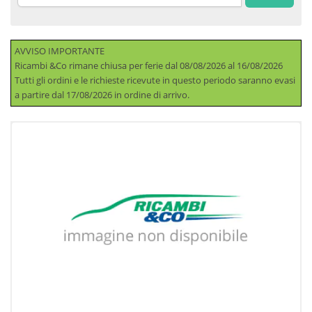
AVVISO IMPORTANTE
Ricambi &Co rimane chiusa per ferie dal 08/08/2026 al 16/08/2026
Tutti gli ordini e le richieste ricevute in questo periodo saranno evasi
a partire dal 17/08/2026 in ordine di arrivo.