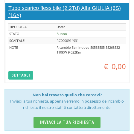
Tubo scarico flessibile (2.2Td) Alfa GIULIA (6S)
(16>)
TIPOLOGIA
Usato
STATO
Buono
SCAFFALE
RC0000914931
NOTE
Ricambio Seminuovo 50533585 55268532
110KW 9.022Km
€
0,00
DETTAGLI
Non hai trovato quello che cercavi?
Inviaci la tua richiesta, appena verremo in possesso del ricambio
richiesto il nostro staff ti contatterà direttamente.
INVIACI LA TUA RICHIESTA