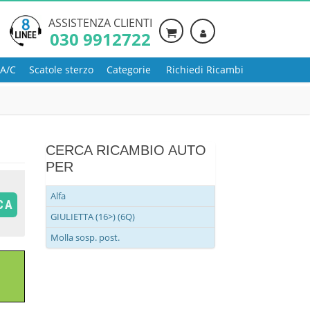
ASSISTENZA CLIENTI
030 9912722
 A/C
Scatole sterzo
Categorie
Richiedi Ricambi
CERCA RICAMBIO AUTO
PER
Alfa
CA
GIULIETTA (16>) (6Q)
Molla sosp. post.