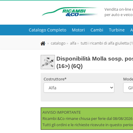
Vendita on-line 
per auto e veico
Catalogo Completo
Motori
Cambi
Turbine
A
catalogo
alfa
tutti i ricambi di alfa giulietta (
Disponibilità
Molla sosp. po
(16>) (6Q)
Costruttore*
Mode
AVVISO IMPORTANTE
Ricambi &Co rimane chiusa per ferie dal 08/08/2026
Tutti gli ordini e le richieste ricevute in questo per