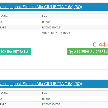
a sosp. post. Sinistro Alfa GIULIETTA (16>) (6Q)
LOGIA
Usato
TO
Buono
FALE
RC0000859425
E
940C1000 (2016) T8823
€
44,
SCHEDA
DETTAGLI
AGGIUNGI AL
CARREL
a sosp. post. Sinistro Alfa GIULIETTA (16>) (6Q)
LOGIA
Usato
TO
Buono
FALE
RC0000984055