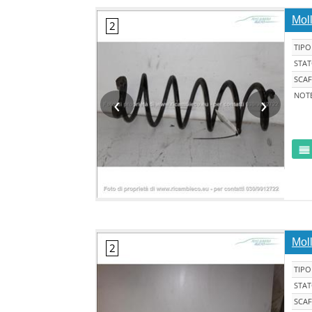
Moll
TIPO
STA
SCAF
‹
›
NOT
Moll
TIPO
STA
SCAF