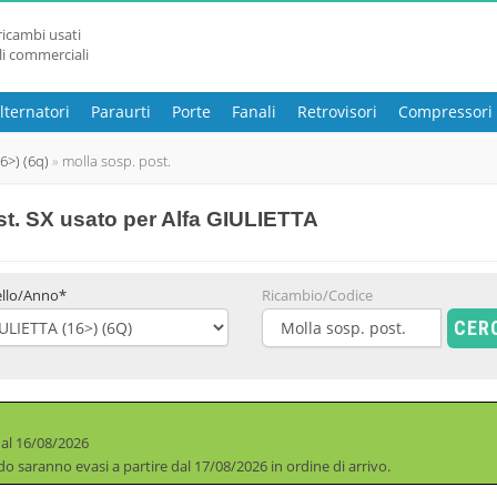
ricambi usati
li commerciali
lternatori
Paraurti
Porte
Fanali
Retrovisori
Compressori
16>) (6q)
molla sosp. post.
st. SX usato
per Alfa GIULIETTA
llo/Anno*
Ricambio/Codice
CER
 al 16/08/2026
iodo saranno evasi a partire dal 17/08/2026 in ordine di arrivo.