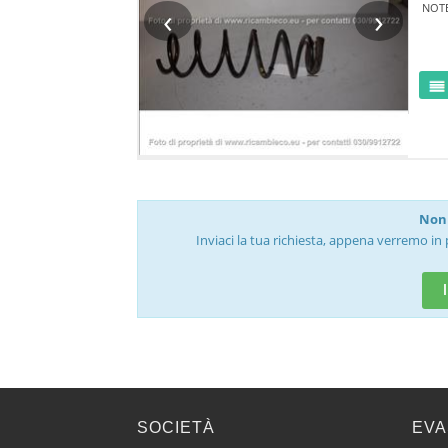
‹
›
NOT
Non 
Inviaci la tua richiesta, appena verremo in 
SOCIETÀ
EVA