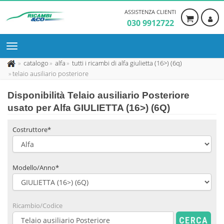
ASSISTENZA CLIENTI
030 9912722
catalogo
alfa
tutti i ricambi di alfa giulietta (16>) (6q)
telaio ausiliario posteriore
Disponibilità
Telaio ausiliario Posteriore
usato
per Alfa GIULIETTA (16>) (6Q)
Costruttore*
Modello/Anno*
Ricambio/Codice
CERCA