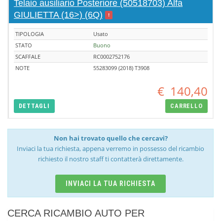
Telaio ausiliario Posteriore (50518703) Alfa
GIULIETTA (16>) (6Q)
!
TIPOLOGIA
Usato
STATO
Buono
SCAFFALE
RC0002752176
NOTE
55283099 (2018) T3908
€
140,40
DETTAGLI
CARRELLO
Non hai trovato quello che cercavi?
Inviaci la tua richiesta, appena verremo in possesso del ricambio
richiesto il nostro staff ti contatterà direttamente.
INVIACI LA TUA RICHIESTA
CERCA RICAMBIO AUTO PER