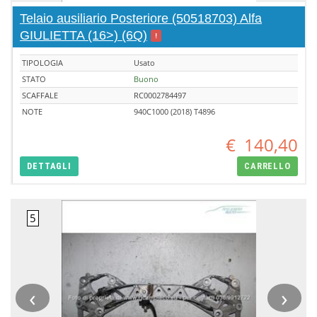
Telaio ausiliario Posteriore (50518703) Alfa
GIULIETTA (16>) (6Q)
!
TIPOLOGIA
Usato
STATO
Buono
SCAFFALE
RC0002784497
NOTE
940C1000 (2018) T4896
€
140,40
DETTAGLI
CARRELLO
‹
›