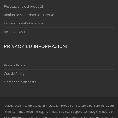
Restituzione dei prodotti
Rimborso spedizioni con PayPal
Esclusione dalla Garanzia
Reso Carcasse
PRIVACY ED INFORMAZIONI
Privacy Policy
Cookie Policy
Domande e Risposte
© 2018-2026 Ricambieco.eu. E' vietata la riproduzione totale o parziale del layout
e dei contenuti (testi, immagini, filmati) su carta, supporti tecnologici e altro per
ricavarne lucro, o per distribuirlo come proprio o per qualsiasi altra motivazione,