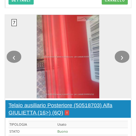
DETTAGLI
CARRELLO
‹
›
Telaio ausiliario Posteriore (50518703) Alfa
GIULIETTA (16>) (6Q)
!
TIPOLOGIA
Usato
STATO
Buono