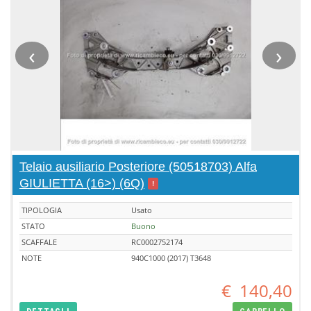
‹
›
Telaio ausiliario Posteriore (50518703) Alfa
GIULIETTA (16>) (6Q)
!
TIPOLOGIA
Usato
STATO
Buono
SCAFFALE
RC0002752174
NOTE
940C1000 (2017) T3648
€
140,40