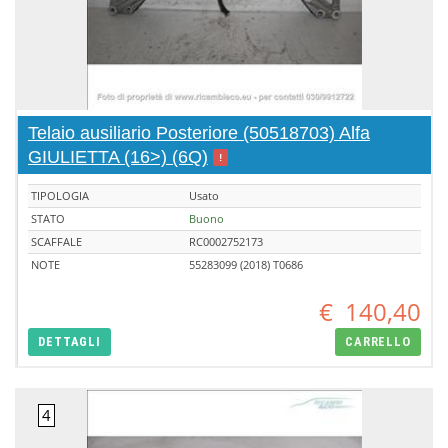
Telaio ausiliario Posteriore (50518703) Alfa
GIULIETTA (16>) (6Q)
!
TIPOLOGIA
Usato
STATO
Buono
SCAFFALE
RC0002752173
NOTE
55283099 (2018) T0686
€
140,40
DETTAGLI
CARRELLO