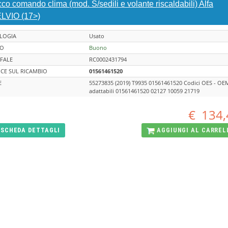
co comando clima (mod. S/sedili e volante riscaldabili) Alfa
LVIO (17>)
LOGIA
Usato
TO
Buono
FALE
RC0002431794
CE SUL RICAMBIO
01561461520
E
55273835 (2019) T9935 01561461520 Codici OES - OE
adattabili 01561461520 02127 10059 21719
€
134,
SCHEDA
DETTAGLI
AGGIUNGI AL
CARREL