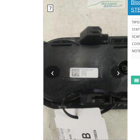
Bloc
STE
TIPO
STA
SCAF
CODI
NOT
‹
›