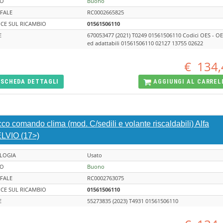
TO
Buono
FALE
RC0002665825
CE SUL RICAMBIO
01561506110
E
670053477 (2021) T0249 01561506110 Codici OES - O
ed adattabili 01561506110 02127 13755 02622
€
134,
SCHEDA
DETTAGLI
AGGIUNGI AL
CARREL
co comando clima (mod. C/sedili e volante riscaldabili) Alfa
LVIO (17>)
LOGIA
Usato
TO
Buono
FALE
RC0002763075
CE SUL RICAMBIO
01561506110
E
55273835 (2023) T4931 01561506110