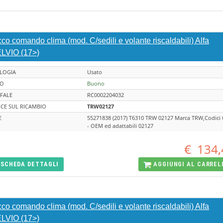
co comando clima (mod. C/sedili e volante riscaldabili) Alfa
LVIO (17>)
LOGIA
Usato
TO
Buono
FALE
RC0002204032
CE SUL RICAMBIO
TRW02127
E
55271838 (2017) T6310 TRW 02127 Marca TRW,Codici
- OEM ed adattabili 02127
€
134,
SCHEDA
DETTAGLI
AGGIUNGI AL
CARREL
co comando clima (mod. C/sedili e volante riscaldabili) Alfa
LVIO (17>)