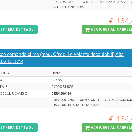
E
55273835 (2021) T1164 01561195920 Codici OES - OE
adattabili 01561195920
€
134,
SCHEDA
DETTAGLI
AGGIUNGI AL
CARREL
co comando clima (mod. C/sedili e volante riscaldabili) Alfa
LVIO (17>)
LOGIA
Usato
TO
Buono
FALE
RC0002515007
CE SUL RICAMBIO
01561506110
E
670052589 (2023) T4169 Codici OES - OEM ed adattabi
01561506110 02127 13326 02220
€
134,
SCHEDA
DETTAGLI
AGGIUNGI AL
CARREL