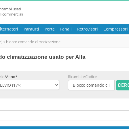
ricambi usati
li commerciali
lternatori
Paraurti
Porte
Fanali
Retrovisori
Compressori
>)
blocco comando climatizzazione
o climatizzazione usato
per Alfa
llo/Anno*
Ricambio/Codice
CER