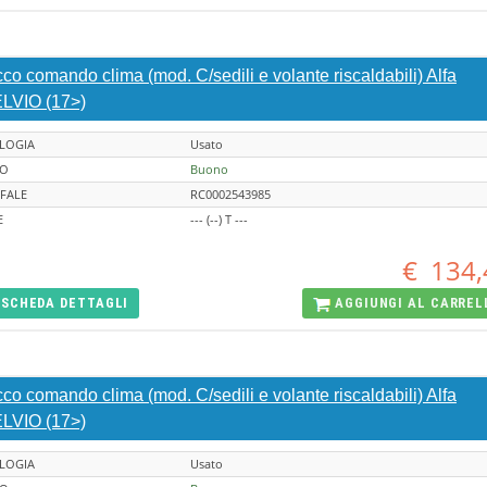
co comando clima (mod. C/sedili e volante riscaldabili) Alfa
LVIO (17>)
LOGIA
Usato
TO
Buono
FALE
RC0002543985
E
--- (--) T ---
€
134,
SCHEDA
DETTAGLI
AGGIUNGI AL
CARREL
co comando clima (mod. C/sedili e volante riscaldabili) Alfa
LVIO (17>)
LOGIA
Usato