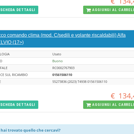
€
134,
SCHEDA
DETTAGLI
AGGIUNGI AL
CARREL
co comando clima (mod. C/sedili e volante riscaldabili) Alfa
LVIO (17>)
LOGIA
Usato
TO
Buono
FALE
RC0002767903
CE SUL RICAMBIO
01561506110
E
55273836 (2023) T4938 01561506110
€
134,
SCHEDA
DETTAGLI
AGGIUNGI AL
CARREL
hai trovato quello che cercavi?