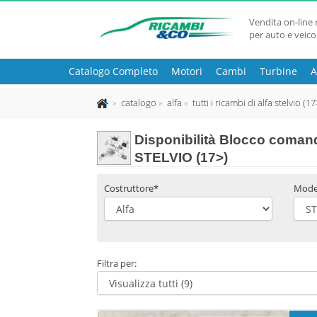
Vendita on-line 
per auto e veico
Catalogo Completo
Motori
Cambi
Turbine
A
catalogo
alfa
tutti i ricambi di alfa stelvio (17
Disponibilità
Blocco comand
STELVIO (17>)
Costruttore*
Mode
Filtra per: