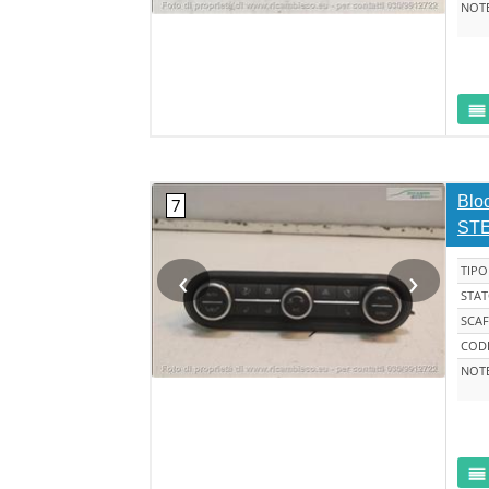
NOT
Bloc
STE
‹
›
TIPO
STA
SCAF
CODI
NOT