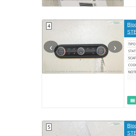
Bloc
STE
‹
›
TIPO
STA
SCAF
CODI
NOT
Bloc
STE