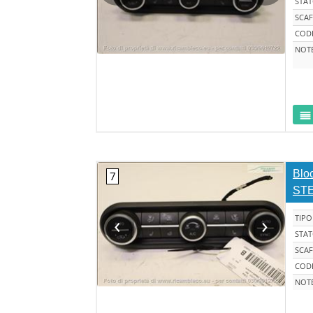
STA
SCAF
CODI
NOT
Bloc
STE
‹
›
TIPO
STA
SCAF
CODI
NOT