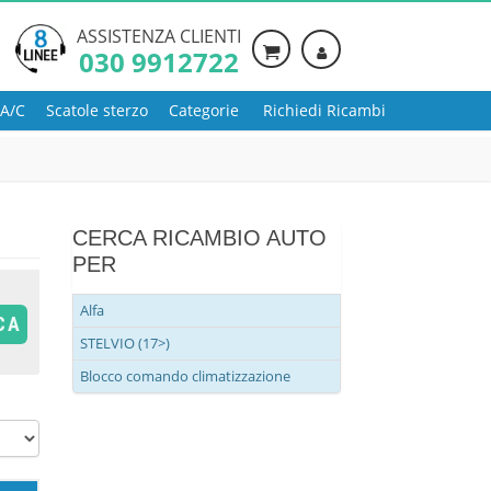
ASSISTENZA CLIENTI
030 9912722
 A/C
Scatole sterzo
Categorie
Richiedi Ricambi
CERCA RICAMBIO AUTO
PER
Alfa
CA
STELVIO (17>)
Blocco comando climatizzazione