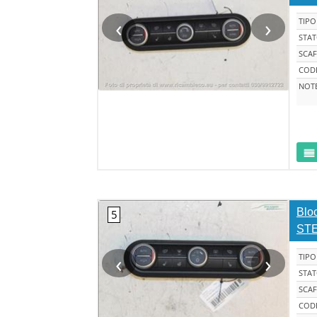
‹
›
TIPO
STA
SCAF
CODI
NOT
Bloc
STE
‹
›
TIPO
STA
SCAF
CODI