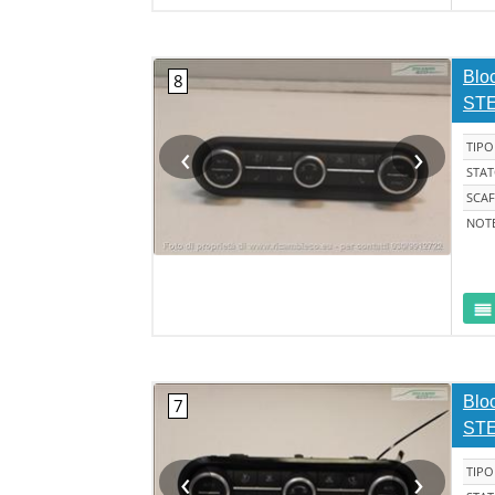
Bloc
STE
‹
›
TIPO
STA
SCAF
NOT
Bloc
STE
‹
›
TIPO