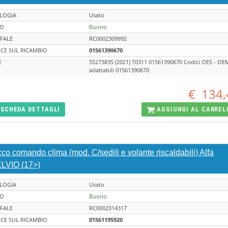
LOGIA
Usato
TO
Buono
FALE
RC0002309992
CE SUL RICAMBIO
01561390670
E
55273835 (2021) T0311 01561390670 Codici OES - OE
adattabili 01561390670
€
134,
SCHEDA
DETTAGLI
AGGIUNGI AL
CARREL
co comando clima (mod. C/sedili e volante riscaldabili) Alfa
LVIO (17>)
LOGIA
Usato
TO
Buono
FALE
RC0002314317
CE SUL RICAMBIO
01561195920