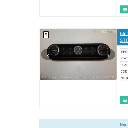
Bloc
STE
‹
›
TIPO
STA
SCAF
CODI
NOT
Non 