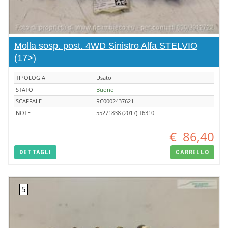
Molla sosp. post. 4WD Sinistro Alfa STELVIO
(17>)
TIPOLOGIA
Usato
STATO
Buono
SCAFFALE
RC0002437621
NOTE
55271838 (2017) T6310
€
86,40
DETTAGLI
CARRELLO