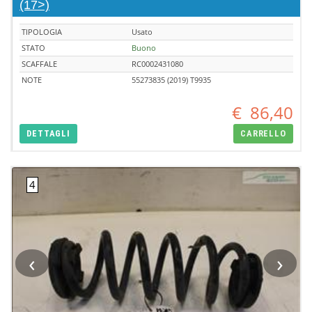
(17>)
TIPOLOGIA
Usato
STATO
Buono
SCAFFALE
RC0002431080
NOTE
55273835 (2019) T9935
€
86,40
DETTAGLI
CARRELLO
‹
›