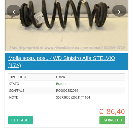
‹
›
Molla sosp. post. 4WD Sinistro Alfa STELVIO
(17>)
TIPOLOGIA
Usato
STATO
Buono
SCAFFALE
RC0002582069
NOTE
55273835 (2021) T1164
€
86,40
DETTAGLI
CARRELLO