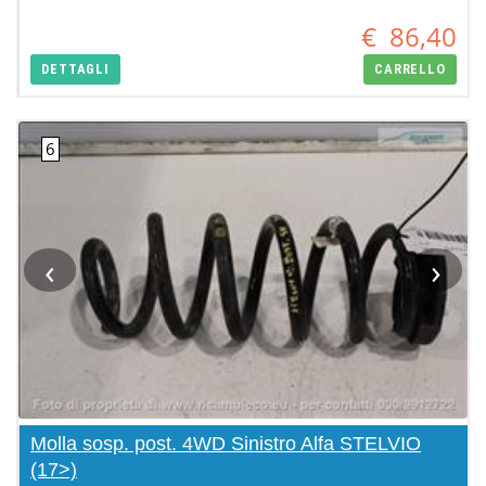
€
86,40
DETTAGLI
CARRELLO
‹
›
Molla sosp. post. 4WD Sinistro Alfa STELVIO
(17>)