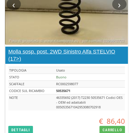
‹
›
Molla sosp. post. 2WD Sinistro Alfa STELVIO
(17>)
TIPOLOGIA
Usato
STATO
Buono
SCAFFALE
RC0002598077
CODICE SUL RICAMBIO
50535671
NOTE
46335692 (2017) T2230 50535671 Codici OES
- OEM ed adattabili
0050535671042953080702918
€
86,40
DETTAGLI
CARRELLO