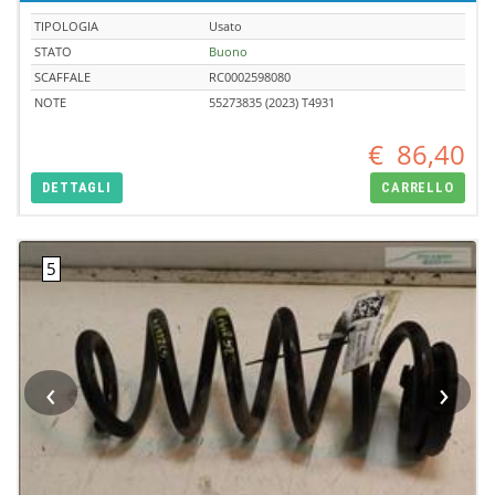
TIPOLOGIA
Usato
STATO
Buono
SCAFFALE
RC0002598080
NOTE
55273835 (2023) T4931
€
86,40
DETTAGLI
CARRELLO
‹
›