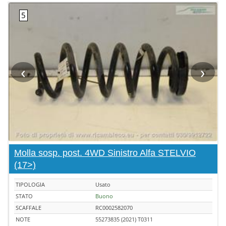
‹
›
Molla sosp. post. 4WD Sinistro Alfa STELVIO
(17>)
TIPOLOGIA
Usato
STATO
Buono
SCAFFALE
RC0002582070
NOTE
55273835 (2021) T0311