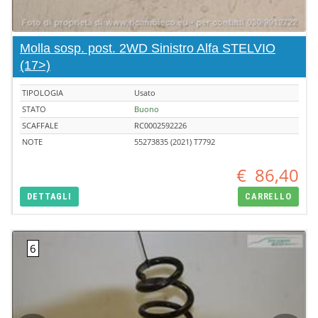
Molla sosp. post. 2WD Sinistro Alfa STELVIO
(17>)
TIPOLOGIA
Usato
STATO
Buono
SCAFFALE
RC0002592226
NOTE
55273835 (2021) T7792
€
86,40
DETTAGLI
CARRELLO