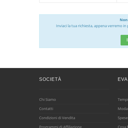
Non 
Inviaci la tua richiesta, appena verremo in 
SOCIETÀ
EVA
Chi Siamo
Tempi
Contatti
Modal
Condizioni di Vendita
Spese
Programmi di Affiliazione
Cosa f