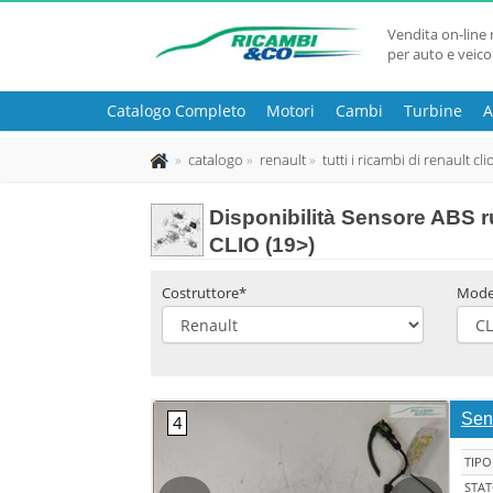
Vendita on-line 
per auto e veico
Catalogo Completo
Motori
Cambi
Turbine
A
catalogo
renault
tutti i ricambi di renault cli
Disponibilità
Sensore ABS ru
CLIO (19>)
Costruttore*
Mode
Sen
TIPO
STA