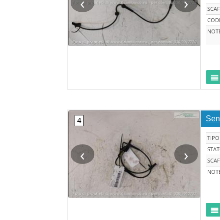
‹
›
SCAF
CODI
NOT
Sen
TIPO
‹
›
STA
SCAF
NOT