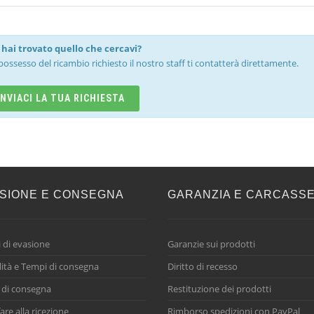
hai trovato quello che cercavi?
possesso del ricambio richiesto il nostro staff ti contatterà direttamente.
INVIACI LA TUA RICHIESTA
SIONE E CONSEGNA
GARANZIA E CARCASS
 di evasione
Garanzie sui prodotti
ità e Tempi di consegna
Diritto di recesso
 di consegna
Restituzione dei prodotti
are alla ricezione
Rimborso spedizioni con PayPal