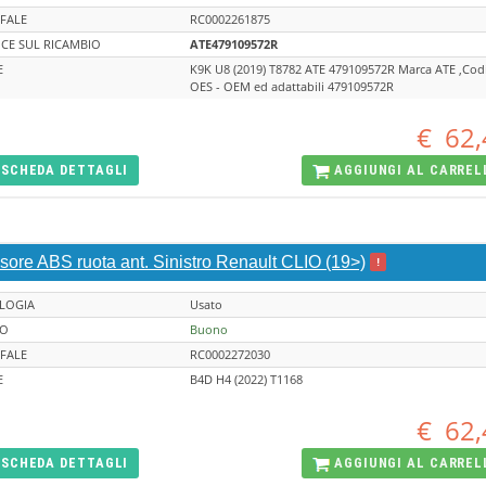
FALE
RC0002261875
CE SUL RICAMBIO
ATE479109572R
E
K9K U8 (2019) T8782 ATE 479109572R Marca ATE ,Codi
OES - OEM ed adattabili 479109572R
€
62,
SCHEDA
DETTAGLI
AGGIUNGI AL
CARREL
sore ABS ruota ant. Sinistro Renault CLIO (19>)
!
LOGIA
Usato
TO
Buono
FALE
RC0002272030
E
B4D H4 (2022) T1168
€
62,
SCHEDA
DETTAGLI
AGGIUNGI AL
CARREL