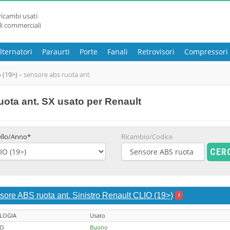
ricambi usati
li commerciali
lternatori
Paraurti
Porte
Fanali
Retrovisori
Compressori
o (19>)
sensore abs ruota ant.
ota ant. SX usato
per Renault
llo/Anno*
Ricambio/Codice
CER
sore ABS ruota ant. Sinistro Renault CLIO (19>)
!
LOGIA
Usato
TO
Buono