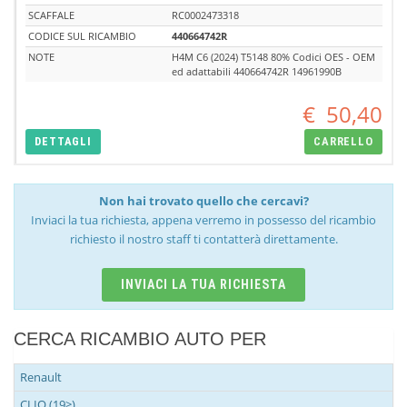
SCAFFALE
RC0002473318
CODICE SUL RICAMBIO
440664742R
NOTE
H4M C6 (2024) T5148 80% Codici OES - OEM
ed adattabili 440664742R 14961990B
€
50,40
DETTAGLI
CARRELLO
Non hai trovato quello che cercavi?
Inviaci la tua richiesta, appena verremo in possesso del ricambio
richiesto il nostro staff ti contatterà direttamente.
INVIACI LA TUA RICHIESTA
CERCA RICAMBIO AUTO PER
Renault
CLIO (19>)