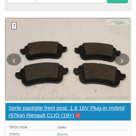
‹
›
Serie pastiglie freni post. 1.6 16V Plug-in Hybrid
(67kw) Renault CLIO (19>)
!
TIPOLOGIA
Usato
STATO
Buono