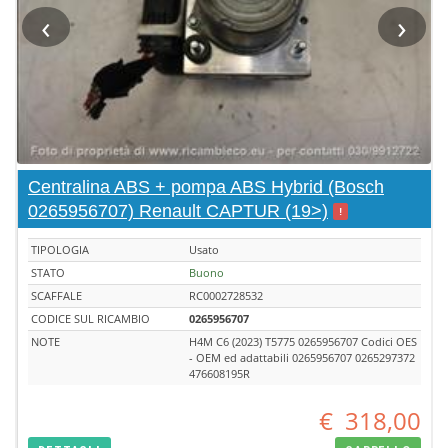
‹
›
Centralina ABS + pompa ABS Hybrid (Bosch
0265956707) Renault CAPTUR (19>)
!
TIPOLOGIA
Usato
STATO
Buono
SCAFFALE
RC0002728532
CODICE SUL RICAMBIO
0265956707
NOTE
H4M C6 (2023) T5775 0265956707 Codici OES
- OEM ed adattabili 0265956707 0265297372
476608195R
€
318,00