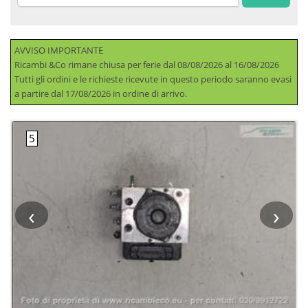
AVVISO IMPORTANTE
Ricambi &Co rimane chiusa per ferie dal 08/08/2026 al 16/08/2026
Tutti gli ordini e le richieste ricevute in questo periodo saranno evasi
a partire dal 17/08/2026 in ordine di arrivo.
‹
›