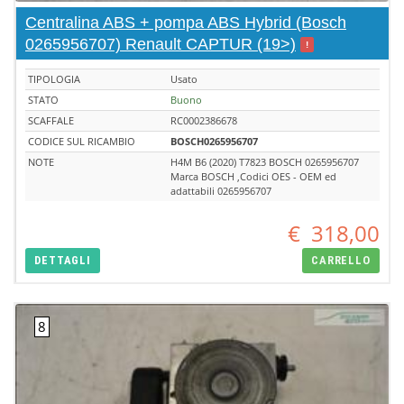
Centralina ABS + pompa ABS Hybrid (Bosch
0265956707) Renault CAPTUR (19>)
!
TIPOLOGIA
Usato
STATO
Buono
SCAFFALE
RC0002386678
CODICE SUL RICAMBIO
BOSCH0265956707
NOTE
H4M B6 (2020) T7823 BOSCH 0265956707
Marca BOSCH ,Codici OES - OEM ed
adattabili 0265956707
€
318,00
DETTAGLI
CARRELLO