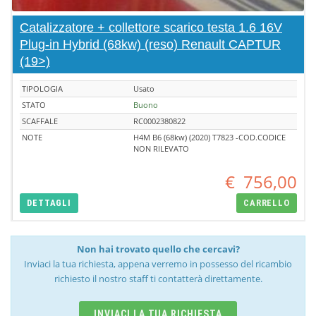
Catalizzatore + collettore scarico testa 1.6 16V
Plug-in Hybrid (68kw) (reso) Renault CAPTUR
(19>)
TIPOLOGIA
Usato
STATO
Buono
SCAFFALE
RC0002380822
NOTE
H4M B6 (68kw) (2020) T7823 -COD.CODICE
NON RILEVATO
€
756,00
DETTAGLI
CARRELLO
Non hai trovato quello che cercavi?
Inviaci la tua richiesta, appena verremo in possesso del ricambio
richiesto il nostro staff ti contatterà direttamente.
INVIACI LA TUA RICHIESTA