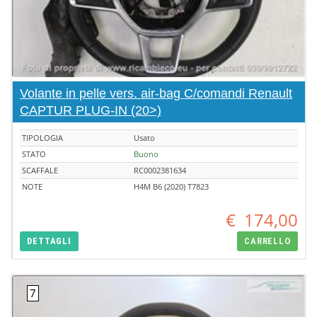
Volante in pelle vers. air-bag C/comandi Renault
CAPTUR PLUG-IN (20>)
TIPOLOGIA
Usato
STATO
Buono
SCAFFALE
RC0002381634
NOTE
H4M B6 (2020) T7823
€
174,00
DETTAGLI
CARRELLO