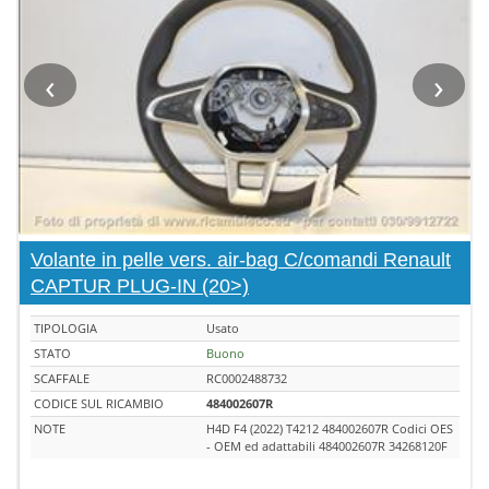
‹
›
Volante in pelle vers. air-bag C/comandi Renault
CAPTUR PLUG-IN (20>)
TIPOLOGIA
Usato
STATO
Buono
SCAFFALE
RC0002488732
CODICE SUL RICAMBIO
484002607R
NOTE
H4D F4 (2022) T4212 484002607R Codici OES
- OEM ed adattabili 484002607R 34268120F