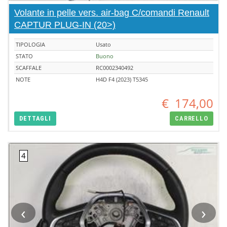
Volante in pelle vers. air-bag C/comandi Renault
CAPTUR PLUG-IN (20>)
TIPOLOGIA
Usato
STATO
Buono
SCAFFALE
RC0002340492
NOTE
H4D F4 (2023) T5345
€
174,00
DETTAGLI
CARRELLO
‹
›