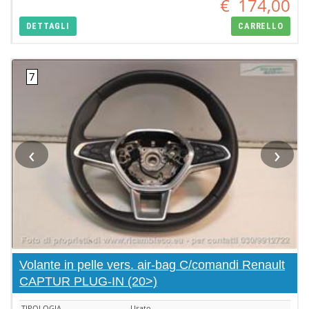
€
174,00
DETTAGLI
CARRELLO
‹
›
Volante in pelle vers. air-bag C/comandi Renault
CAPTUR PLUG-IN (20>)
TIPOLOGIA
Usato