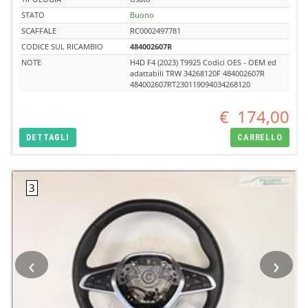
STATO
Buono
SCAFFALE
RC0002497781
CODICE SUL RICAMBIO
484002607R
NOTE
H4D F4 (2023) T9925 Codici OES - OEM ed
adattabili TRW 34268120F 484002607R
484002607RT230119094034268120
€
174,00
DETTAGLI
CARRELLO
‹
›