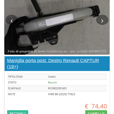
‹
›
Maniglia porta post. Destro Renault CAPTUR
(19>)
TIPOLOGIA
Usato
STATO
Buono
SCAFFALE
RC0002381601
NOTE
H4M B6 (2020) T7823
€
74,40
DETTAGLI
CARRELLO