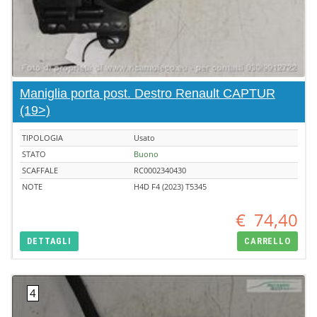
Maniglia porta post. Destro Renault CAPTUR
(19>)
TIPOLOGIA
Usato
STATO
Buono
SCAFFALE
RC0002340430
NOTE
H4D F4 (2023) T5345
€
74,40
DETTAGLI
CARRELLO