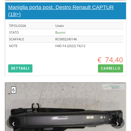
Maniglia porta post. Destro Renault CAPTUR
(19>)
TIPOLOGIA
Usato
STATO
Buono
SCAFFALE
RC0002245146
NOTE
H4D F4 (2022) T4212
€
74,40
DETTAGLI
CARRELLO
‹
›