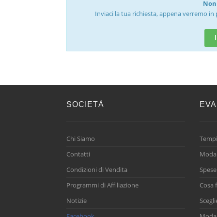
Non 
Inviaci la tua richiesta, appena verremo in 
SOCIETÀ
EVA
Chi Siamo
Tempi
Contatti
Modal
Condizioni di Vendita
Spese
Programmi di Affiliazione
Cosa f
Notizie
Scegli
Facebook
Modal