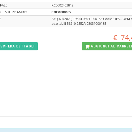
FALE
RC0002463812
CE SUL RICAMBIO
03031000185
E
5AQ 60 (2020) T9854 03031000185 Codici OES - OEM 
adattabili 56210 2552R 03031000185
€
74,
SCHEDA
DETTAGLI
AGGIUNGI AL
CARREL