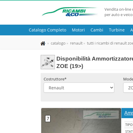
Vendita on-line 
per auto e veico
Catalogo Completo
Motori
Cambi
Turbine
A
catalogo
renault
tutti i ricambi di renault zo
Disponibilità
Ammortizzatore
ZOE (19>)
Costruttore*
Mode
Amm
TIPO
STA