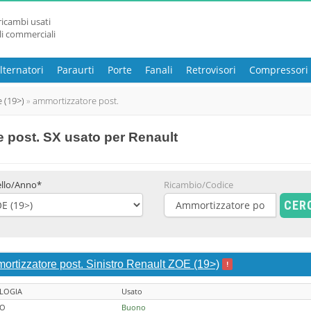
ricambi usati
li commerciali
lternatori
Paraurti
Porte
Fanali
Retrovisori
Compressori
e (19>)
ammortizzatore post.
 post. SX usato
per Renault
llo/Anno*
Ricambio/Codice
CER
ortizzatore post. Sinistro Renault ZOE (19>)
!
LOGIA
Usato
TO
Buono