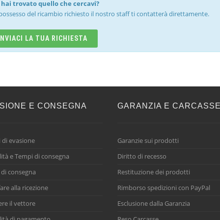
hai trovato quello che cercavi?
possesso del ricambio richiesto il nostro staff ti contatterà direttamente.
INVIACI LA TUA RICHIESTA
SIONE E CONSEGNA
GARANZIA E CARCASS
 di evasione
Garanzie sui prodotti
ità e Tempi di consegna
Diritto di recesso
 di consegna
Restituzione dei prodotti
are alla ricezione
Rimborso spedizioni con PayPal
ere il vettore
Esclusione dalla Garanzia
ità di pagamento
Reso Carcasse