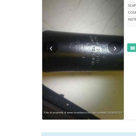
SCAF
CODI
NOT
‹
›