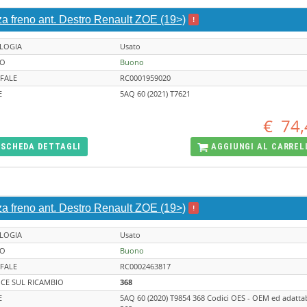
za freno ant. Destro Renault ZOE (19>)
!
LOGIA
Usato
TO
Buono
FALE
RC0001959020
E
5AQ 60 (2021) T7621
€
74,
SCHEDA
DETTAGLI
AGGIUNGI AL
CARREL
za freno ant. Destro Renault ZOE (19>)
!
LOGIA
Usato
TO
Buono
FALE
RC0002463817
CE SUL RICAMBIO
368
E
5AQ 60 (2020) T9854 368 Codici OES - OEM ed adattab