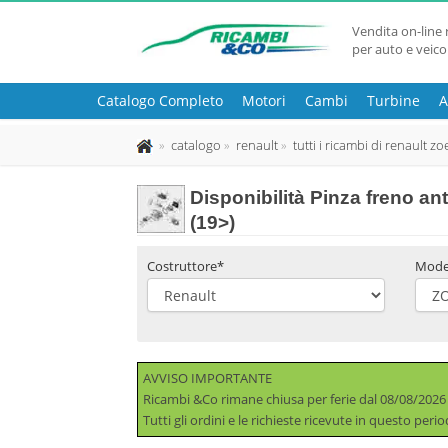
Vendita on-line 
per auto e veico
Catalogo Completo
Motori
Cambi
Turbine
A
catalogo
renault
tutti i ricambi di renault zo
Disponibilità
Pinza freno an
(19>)
Costruttore*
Mode
AVVISO IMPORTANTE
Ricambi &Co rimane chiusa per ferie dal 08/08/2026
Tutti gli ordini e le richieste ricevute in questo per