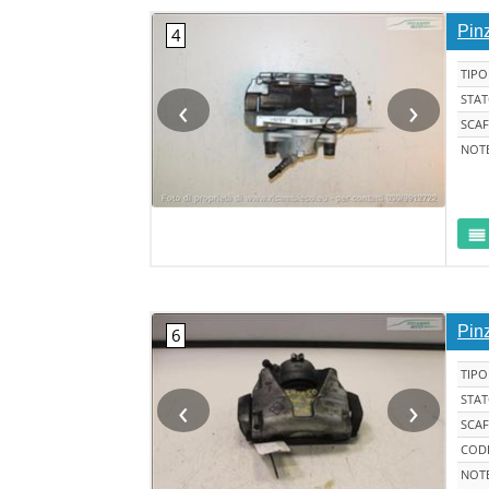
Pin
TIPO
‹
›
STA
SCAF
NOT
Pin
TIPO
‹
›
STA
SCAF
CODI
NOT