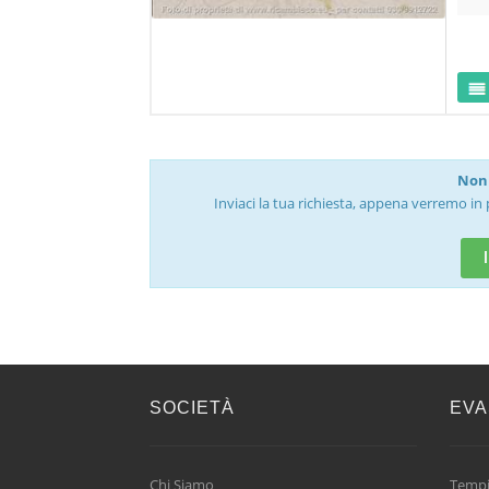
Non 
Inviaci la tua richiesta, appena verremo in 
SOCIETÀ
EVA
Chi Siamo
Tempi