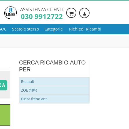
ASSISTENZA CLIENTI
030 9912722
 A/C
Scatole sterzo
Categorie
Richiedi Ricambi
CERCA RICAMBIO AUTO
PER
Renault
CA
ZOE (19>)
Pinza freno ant.