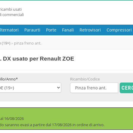
ricambi usati
li commerciali
lternatori
Paraurti
Porte
Fanali
Retrovisori
Compressori
e (19>)
pinza freno ant.
t. DX usato
per Renault ZOE
llo/Anno*
Ricambio/Codice
CER
 al 16/08/2026
iodo saranno evasi a partire dal 17/08/2026 in ordine di arrivo.