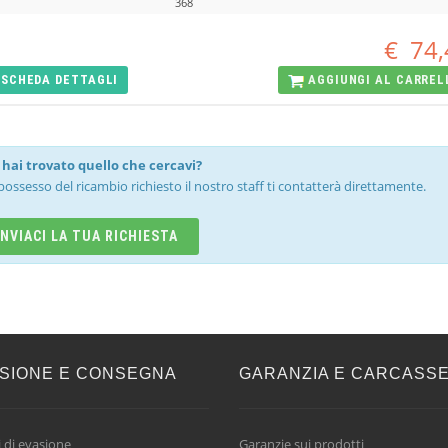
368
€
74,
SCHEDA
DETTAGLI
AGGIUNGI AL
CARREL
hai trovato quello che cercavi?
possesso del ricambio richiesto il nostro staff ti contatterà direttamente.
INVIACI LA TUA RICHIESTA
SIONE E CONSEGNA
GARANZIA E CARCASS
 di evasione
Garanzie sui prodotti