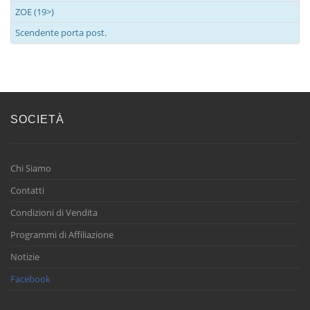
ZOE (19>)
Scendente porta post.
SOCIETÀ
Chi Siamo
Contatti
Condizioni di Vendita
Programmi di Affiliazione
Notizie
Facebook