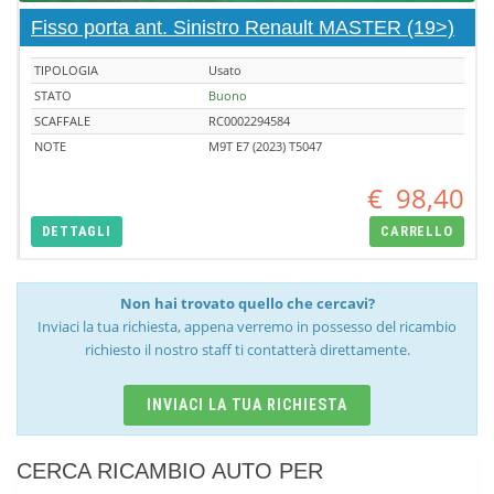
Fisso porta ant. Sinistro Renault MASTER (19>)
TIPOLOGIA
Usato
STATO
Buono
SCAFFALE
RC0002294584
NOTE
M9T E7 (2023) T5047
€
98,40
DETTAGLI
CARRELLO
Non hai trovato quello che cercavi?
Inviaci la tua richiesta, appena verremo in possesso del ricambio
richiesto il nostro staff ti contatterà direttamente.
INVIACI LA TUA RICHIESTA
CERCA RICAMBIO AUTO PER