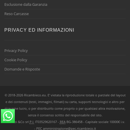
Esclusione dalla Garanzia
Reso Carcasse
PRIVACY ED INFORMAZIONI
Privacy Policy
Cookie Policy
Domande e Risposte
© 2018-2026 Ricambieco.eu. E' vietata la riproduzione totale o parziale del layout
e dei contenuti (testi, immagini, filmati) su carta, supporti tecnologici e altro per
ricavarne lucro, o per distribuirlo come proprio o per qualsiasi altra motivazione,
senza il consenso scritto del responsabile del sito.
Ricambi &Co srl
P.I.
IT03529620167 -
REA
BG-386458 - Capitale sociale 10000€ i.v.
-
PEC
amministrazione@pec.ricambieco.it