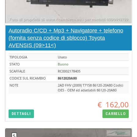
Autoradio C/CD + Mp3 + Navigatore + telefono
(fornita senza codice di sblocco) Toyota
AVENSIS (09>11<)
TIPOLOGIA
Usato
STATO
Buono
SCAFFALE
RC0002178405
CODICE SUL RICAMBIO
8612020A80
NOTE
2AD FHV (2009) T7158 86120-20A80 Codici
OES - OEM ed adattabili 86120-20A80
€
162,00
DETTAGLI
CARRELLO