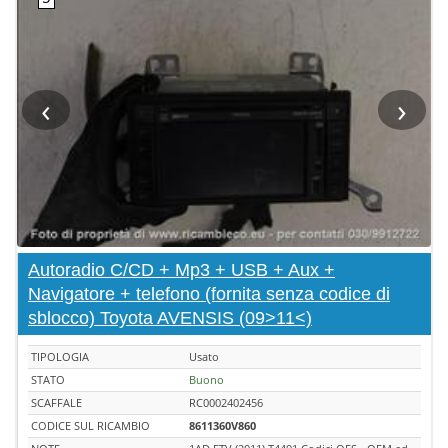
‹
›
Autoradio C/CD + Mp3 + USB + Aux +
Navigatore + telefono (fornita senza codice di
sblocco) Toyota AVENSIS (09>11<)
TIPOLOGIA
Usato
STATO
Buono
SCAFFALE
RC0002402456
CODICE SUL RICAMBIO
8611360V860