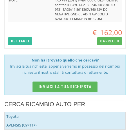
NOTE
1AD FTV (2011) T4491 Codici OES - OEM ed
adattabili TOYOTA e13 PZ4450033301 03
9731 EA08A11 8611360V860 12V DC
NEGATIVE GND CE AISIN AW COLTD
NZAL000111 MADE IN BELGIUM
€
162,00
DETTAGLI
CARRELLO
Non hai trovato quello che cercavi?
Inviaci la tua richiesta, appena verremo in possesso del ricambio
richiesto il nostro staff ti contatterà direttamente.
INVIACI LA TUA RICHIESTA
CERCA RICAMBIO AUTO PER
Toyota
AVENSIS (09>11<)