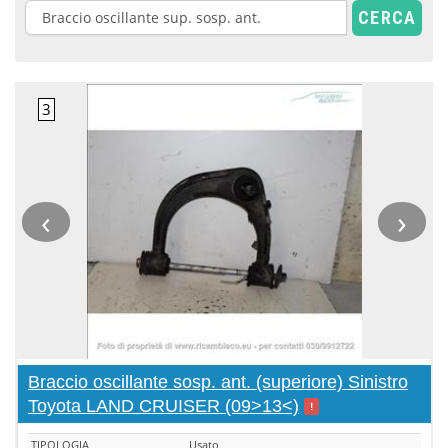
CERCA
‹
›
Braccio oscillante sosp. ant. (superiore) Sinistro
Toyota LAND CRUISER (09>13<)
!
TIPOLOGIA
Usato