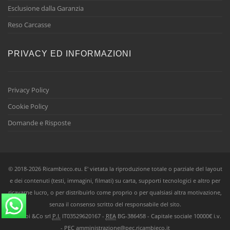
Esclusione dalla Garanzia
Reso Carcasse
PRIVACY ED INFORMAZIONI
Privacy Policy
Cookie Policy
Domande e Risposte
© 2018-2026 Ricambieco.eu. E' vietata la riproduzione totale o parziale del layout
e dei contenuti (testi, immagini, filmati) su carta, supporti tecnologici e altro per
ricavarne lucro, o per distribuirlo come proprio o per qualsiasi altra motivazione,
senza il consenso scritto del responsabile del sito.
Ricambi &Co srl
P.I.
IT03529620167 -
REA
BG-386458 - Capitale sociale 10000€ i.v.
-
PEC
amministrazione@pec.ricambieco.it