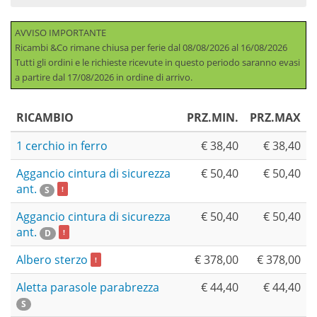
AVVISO IMPORTANTE
Ricambi &Co rimane chiusa per ferie dal 08/08/2026 al 16/08/2026
Tutti gli ordini e le richieste ricevute in questo periodo saranno evasi
a partire dal 17/08/2026 in ordine di arrivo.
RICAMBIO
PRZ.MIN.
PRZ.MAX
1 cerchio in ferro
€ 38,40
€ 38,40
Aggancio cintura di sicurezza
€ 50,40
€ 50,40
ant.
S
!
Aggancio cintura di sicurezza
€ 50,40
€ 50,40
ant.
D
!
Albero sterzo
€ 378,00
€ 378,00
!
Aletta parasole parabrezza
€ 44,40
€ 44,40
S