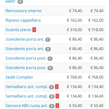
elettr.
D
Retrovisore interno
€ 74,40
€ 74,40
Ripiano cappelliera
€ 162,00
€ 162,00
Scatola sterzo
€ 318,00
€ 318,00
!
Scendente porta ant.
€ 86,40
€ 86,40
S
Scendente porta ant.
€ 86,40
€ 86,40
D
Scendente porta post.
€ 86,40
€ 86,40
S
Scendente porta post.
€ 86,40
€ 86,40
D
Sedili Completi
€ 768,00
€ 768,00
Semialbero ant. compl.
€ 134,40
€ 134,40
S
!
Semialbero ant. compl.
€ 134,40
€ 134,40
D
!
Sensore ABS ruota ant.
€ 50,40
€ 50,40
D
!