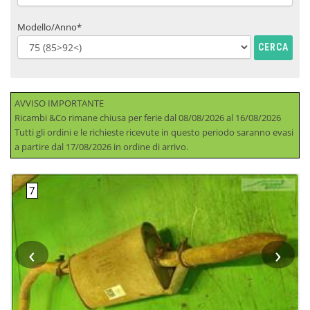
Modello/Anno*
CERCA
AVVISO IMPORTANTE
Ricambi &Co rimane chiusa per ferie dal 08/08/2026 al 16/08/2026
Tutti gli ordini e le richieste ricevute in questo periodo saranno evasi
a partire dal 17/08/2026 in ordine di arrivo.
‹
›