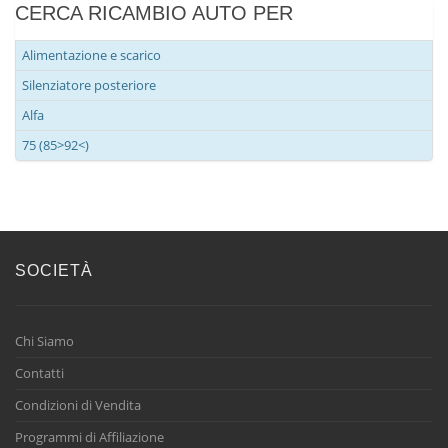
CERCA RICAMBIO AUTO PER
Alimentazione e scarico
Silenziatore posteriore
Alfa
75 (85>92<)
SOCIETÀ
Chi Siamo
Contatti
Condizioni di Vendita
Programmi di Affiliazione