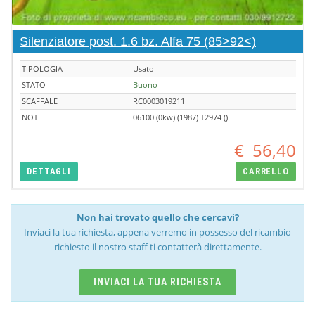
Silenziatore post. 1.6 bz. Alfa 75 (85>92<)
TIPOLOGIA
Usato
STATO
Buono
SCAFFALE
RC0003019211
NOTE
06100 (0kw) (1987) T2974 ()
€
56,40
DETTAGLI
CARRELLO
Non hai trovato quello che cercavi?
Inviaci la tua richiesta, appena verremo in possesso del ricambio
richiesto il nostro staff ti contatterà direttamente.
INVIACI LA TUA RICHIESTA