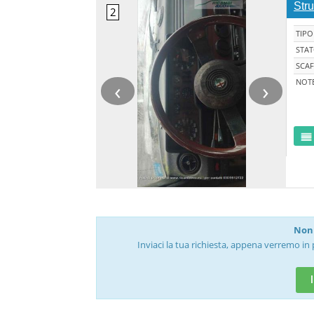
Str
TIPO
STA
SCAF
‹
›
NOT
Non 
Inviaci la tua richiesta, appena verremo in 