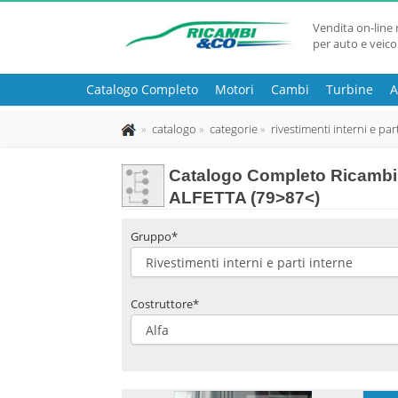
Vendita on-line 
per auto e veico
Catalogo Completo
Motori
Cambi
Turbine
A
catalogo
categorie
rivestimenti interni e par
Catalogo Completo Ricambi 
ALFETTA (79>87<)
Gruppo*
Costruttore*