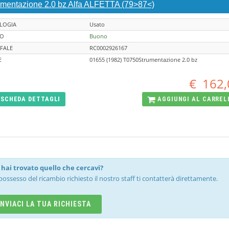
umentazione 2.0 bz Alfa ALFETTA (79>87<)
LOGIA
Usato
TO
Buono
FALE
RC0002926167
E
01655 (1982) T0750Strumentazione 2.0 bz
€
162,
SCHEDA
DETTAGLI
AGGIUNGI AL
CARREL
hai trovato quello che cercavi?
possesso del ricambio richiesto il nostro staff ti contatterà direttamente.
INVIACI LA TUA RICHIESTA