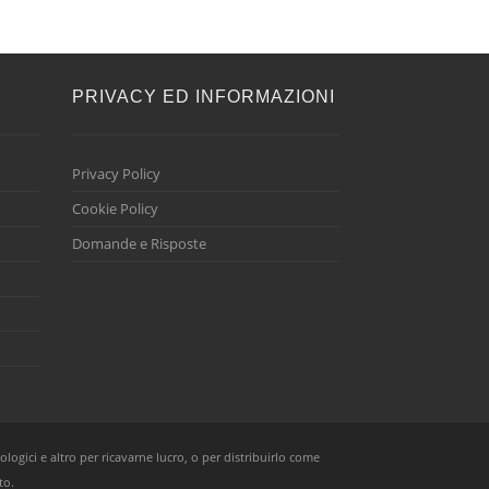
E
PRIVACY ED INFORMAZIONI
Privacy Policy
Cookie Policy
Domande e Risposte
ologici e altro per ricavarne lucro, o per distribuirlo come
to.