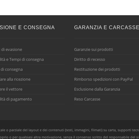
SIONE E CONSEGNA
GARANZIA E CARCASS
 di evasione
Garanzie sui prodotti
ità e Tempi di consegna
Diritto di recesso
 di consegna
Restituzione dei prodotti
are alla ricezione
Rimborso spedizioni con PayPal
ere il vettore
Esclusione dalla Garanzia
ità di pagamento
Reso Carcasse
e o parziale del layout e dei contenuti (testi, immagini, filmati) su carta, supporti tecn
oprio o per qualsiasi altra motivazione, senza il consenso scritto del responsabile del si