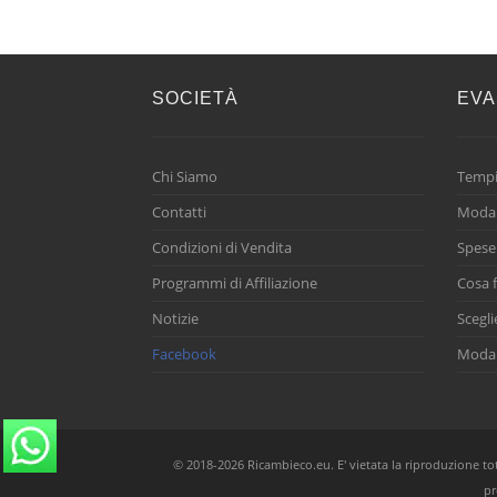
SOCIETÀ
EVA
Chi Siamo
Tempi
Contatti
Modal
Condizioni di Vendita
Spese
Programmi di Affiliazione
Cosa f
Notizie
Scegli
Facebook
Modal
© 2018-2026 Ricambieco.eu. E' vietata la riproduzione total
pr