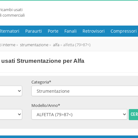
ricambi usati
li commerciali
lternatori
Paraurti
Porte
Fanali
Retrovisori
Compressori
ti interne
strumentazione
alfa
alfetta (79>87<)
usati Strumentazione per Alfa
Categoria*
Modello/Anno*
CE