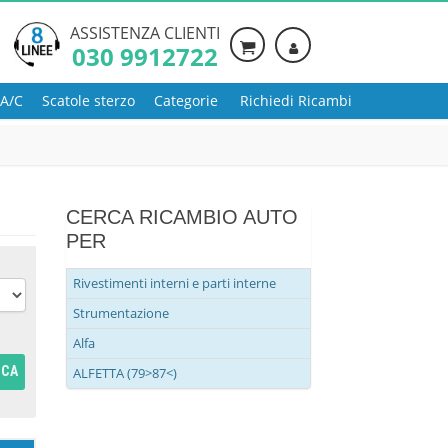
ASSISTENZA CLIENTI
030 9912722
 A/C
Scatole sterzo
Categorie
Richiedi Ricambi
CERCA RICAMBIO AUTO
PER
Rivestimenti interni e parti interne
Strumentazione
Alfa
RCA
ALFETTA (79>87<)