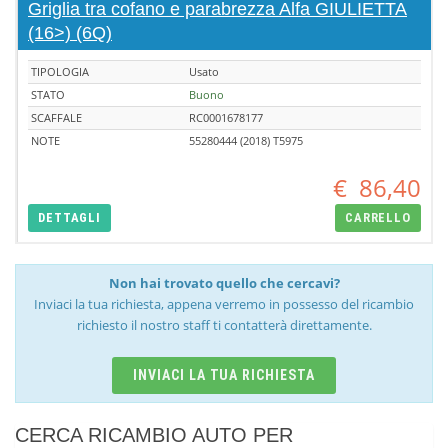
Griglia tra cofano e parabrezza Alfa GIULIETTA
(16>) (6Q)
TIPOLOGIA
Usato
STATO
Buono
SCAFFALE
RC0001678177
NOTE
55280444 (2018) T5975
€
86,40
DETTAGLI
CARRELLO
Non hai trovato quello che cercavi?
Inviaci la tua richiesta, appena verremo in possesso del ricambio
richiesto il nostro staff ti contatterà direttamente.
INVIACI LA TUA RICHIESTA
CERCA RICAMBIO AUTO PER