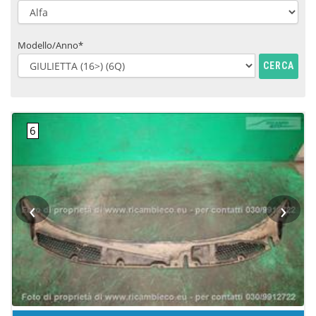
Modello/Anno*
CERCA
‹
›