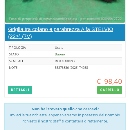
Griglia tra cofano e parabrezza Alfa STELVIO
(22>) (7V)
TIPOLOGIA
Usato
STATO
Buono
SCAFFALE
RC0003010935
NOTE
55273836 (2023) T4938
€
98,40
DETTAGLI
CARRELLO
Non hai trovato quello che cercavi?
Inviaci la tua richiesta, appena verremo in possesso del ricambio
richiesto il nostro staff ti contatterà direttamente.