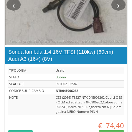
‹
›
Sonda lambda 1.4 16V TFSI (110kw) (60cm)
Audi A3 (16>) (8V)
TIPOLOGIA
Usato
STATO
Buono
SCAFFALE
RC0002193587
CODICE SUL RICAMBIO
NTK04E906262
NOTE
CZE (2016) T8527 NTK 04E906262 Codici OES
- OEM ed adattabili 04E906262,Colore Spina
ROSSO,Marca NTK,Lunghezza cm 60,Colore
guaina NERO,Numero PIN 4
€
74,40