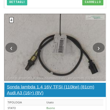
DETTAGLI
CARRELLO
‹
›
Sonda lambda 1.4 16V TFSI (110kw) (81cm)
Audi A3 (16>) (8V)
TIPOLOGIA
Usato
STATO
Buono