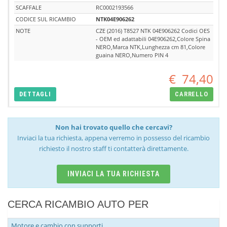
SCAFFALE
RC0002193566
CODICE SUL RICAMBIO
NTK04E906262
NOTE
CZE (2016) T8527 NTK 04E906262 Codici OES
- OEM ed adattabili 04E906262,Colore Spina
NERO,Marca NTK,Lunghezza cm 81,Colore
guaina NERO,Numero PIN 4
€
74,40
DETTAGLI
CARRELLO
Non hai trovato quello che cercavi?
Inviaci la tua richiesta, appena verremo in possesso del ricambio
richiesto il nostro staff ti contatterà direttamente.
INVIACI LA TUA RICHIESTA
CERCA RICAMBIO AUTO PER
Motore e cambio con supporti