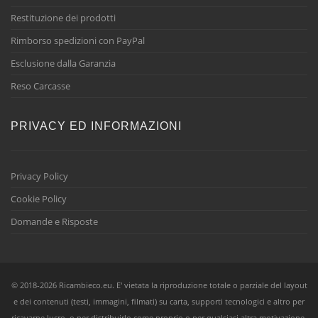
Restituzione dei prodotti
Rimborso spedizioni con PayPal
Esclusione dalla Garanzia
Reso Carcasse
PRIVACY ED INFORMAZIONI
Privacy Policy
Cookie Policy
Domande e Risposte
© 2018-2026 Ricambieco.eu. E' vietata la riproduzione totale o parziale del layout
e dei contenuti (testi, immagini, filmati) su carta, supporti tecnologici e altro per
ricavarne lucro, o per distribuirlo come proprio o per qualsiasi altra motivazione,