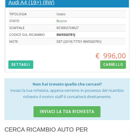
Audi A4 (19>) (8W)
TIPOLOGIA
Usato
STATO
Buono
SCAFFALE
RC0002724627
CODICE SUL RICAMBIO
8W5920781J
NOTE
DET (2019) T7701 8W5920781J
€
996,00
DETTAGLI
CARRELLO
Non hai trovato quello che cercavi?
Inviaci la tua richiesta, appena verremo in possesso del ricambio
richiesto il nostro staff ti contatterà direttamente.
INVIACI LA TUA RICHIESTA
CERCA RICAMBIO AUTO PER