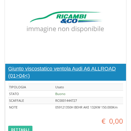
Giunto viscostatico ventola Audi A6 ALLROAD
(01>04<)
TIPOLOGIA
Usato
STATO
Buono
SCAFFALE
RC0001444727
NOTE
059121350H BEHR AKE 132KW 150.000Km
€
0,00
DETTAGLI