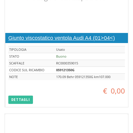
Giunto viscostatico ventola Audi A4 (01>04<)
TIPOLOGIA
Usato
STATO
Buono
SCAFFALE
RC0000359015
CODICE SUL RICAMBIO
059121350G
NOTE
170.09 Behr 059121350G km107.000
€
0,00
DETTAGLI