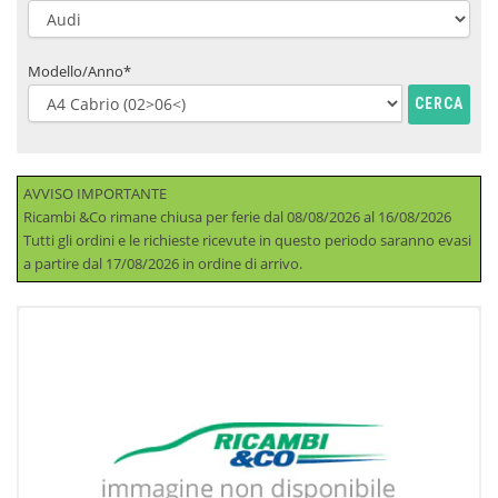
Modello/Anno*
CERCA
AVVISO IMPORTANTE
Ricambi &Co rimane chiusa per ferie dal 08/08/2026 al 16/08/2026
Tutti gli ordini e le richieste ricevute in questo periodo saranno evasi
a partire dal 17/08/2026 in ordine di arrivo.