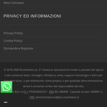
Reso Carcasse
PRIVACY ED INFORMAZIONI
Privacy Policy
Cookie Policy
Domande e Risposte
© 2018-2026 Ricambieco.eu. E' vietata la riproduzione totale o parziale del layout
e dei contenuti (testi, immagini, filmati) su carta, supporti tecnologici e altro per
ricavarne lucro, o per distribuirlo come proprio o per qualsiasi altra motivazione,
senza il consenso scritto del responsabile del sito.
Ricambi &Co srl
P.I.
IT03529620167 -
REA
BG-386458 - Capitale sociale 10000€ i.v.
-
PEC
amministrazione@pec.ricambieco.it