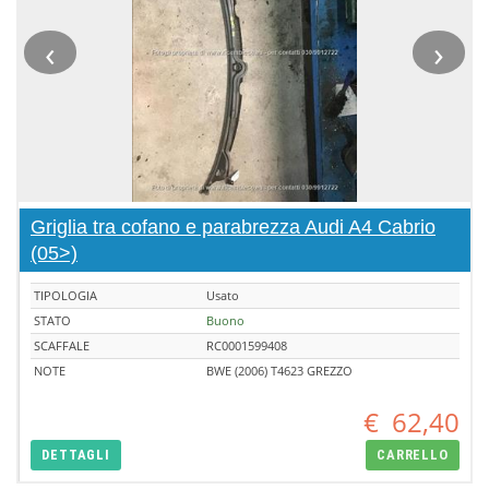
‹
›
Griglia tra cofano e parabrezza Audi A4 Cabrio
(05>)
TIPOLOGIA
Usato
STATO
Buono
SCAFFALE
RC0001599408
NOTE
BWE (2006) T4623 GREZZO
€
62,40
DETTAGLI
CARRELLO