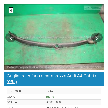
‹
›
Griglia tra cofano e parabrezza Audi A4 Cabrio
(05>)
TIPOLOGIA
Usato
STATO
Buono
SCAFFALE
RC0001605813
NOTE
BPW (2008) T2236 GREZZO