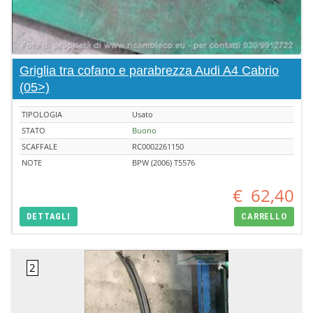
Griglia tra cofano e parabrezza Audi A4 Cabrio
(05>)
TIPOLOGIA
Usato
STATO
Buono
SCAFFALE
RC0002261150
NOTE
BPW (2006) T5576
€
62,40
DETTAGLI
CARRELLO