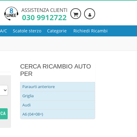
ASSISTENZA CLIENTI
030 9912722
 A/C
Scatole sterzo
Categorie
Richiedi Ricambi
CERCA RICAMBIO AUTO
PER
Paraurti anteriore
Griglia
Audi
RCA
A6 (04>08<)