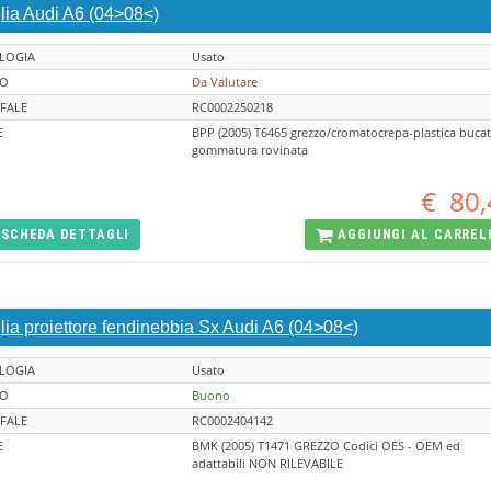
lia Audi A6 (04>08<)
LOGIA
Usato
TO
Da Valutare
FALE
RC0002250218
E
BPP (2005) T6465 grezzo/cromatocrepa-plastica bucat
gommatura rovinata
€
80,
SCHEDA
DETTAGLI
AGGIUNGI AL
CARREL
lia proiettore fendinebbia Sx Audi A6 (04>08<)
LOGIA
Usato
TO
Buono
FALE
RC0002404142
E
BMK (2005) T1471 GREZZO Codici OES - OEM ed
adattabili NON RILEVABILE