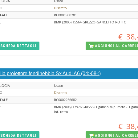
LOGIA
Usato
TO
Discreto
FALE
RC0001960281
E
BMK (2005) T5564 GREZZO-GANCETTO ROTTO
€
38,
SCHEDA
DETTAGLI
AGGIUNGI AL
CARREL
lia proiettore fendinebbia Sx Audi A6 (04>08<)
LOGIA
Usato
TO
Discreto
FALE
RC0002256682
E
BMK (2006) T7976 GREZZO1 gancio sup. rotto - 1 gan
inf. rotto
€
38,
SCHEDA
DETTAGLI
AGGIUNGI AL
CARREL