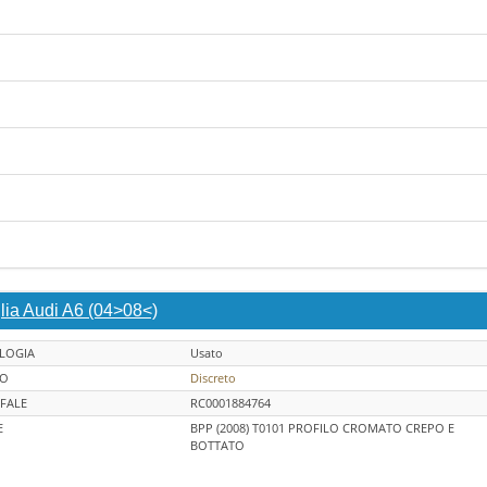
lia Audi A6 (04>08<)
LOGIA
Usato
TO
Discreto
FALE
RC0001884764
E
BPP (2008) T0101 PROFILO CROMATO CREPO E
BOTTATO