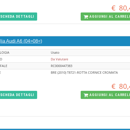
€
80,
SCHEDA
DETTAGLI
AGGIUNGI AL
CARREL
lia Audi A6 (04>08<)
LOGIA
Usato
TO
Da Valutare
FALE
RC0000447383
E
BRE (2010) T8721-ROTTA CORNICE CROMATA
€
80,
SCHEDA
DETTAGLI
AGGIUNGI AL
CARREL