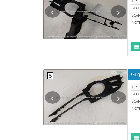
TIPO
‹
›
STA
SCAF
NOT
Grig
TIPO
‹
›
STA
SCAF
NOT