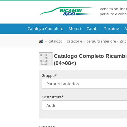
Vendita on-line 
per auto e veico
Catalogo Completo
Motori
Cambi
Turbine
A
catalogo
categorie
paraurti anteriore
grig
Catalogo Completo Ricambi u
(04>08<)
Gruppo*
Costruttore*