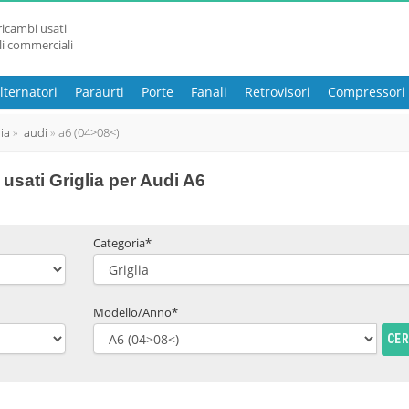
ricambi usati
li commerciali
lternatori
Paraurti
Porte
Fanali
Retrovisori
Compressori
lia
audi
a6 (04>08<)
sati Griglia per Audi A6
Categoria*
Modello/Anno*
CE