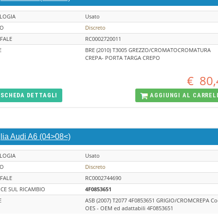
LOGIA
Usato
TO
Discreto
FALE
RC0002720011
E
BRE (2010) T3005 GREZZO/CROMATOCROMATURA
CREPA- PORTA TARGA CREPO
€
80,
SCHEDA
DETTAGLI
AGGIUNGI AL
CARREL
lia Audi A6 (04>08<)
LOGIA
Usato
TO
Discreto
FALE
RC0002744690
CE SUL RICAMBIO
4F0853651
E
ASB (2007) T2077 4F0853651 GRIGIO/CROMCREPA Cod
OES - OEM ed adattabili 4F0853651