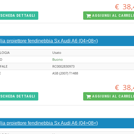
€
38,
SCHEDA
DETTAGLI
AGGIUNGI AL
CARREL
lia proiettore fendinebbia Sx Audi A6 (04>08<)
LOGIA
Usato
TO
Buono
FALE
RC0002830973
E
ASB (2007) T1488
€
38,
SCHEDA
DETTAGLI
AGGIUNGI AL
CARREL
lia proiettore fendinebbia Sx Audi A6 (04>08<)