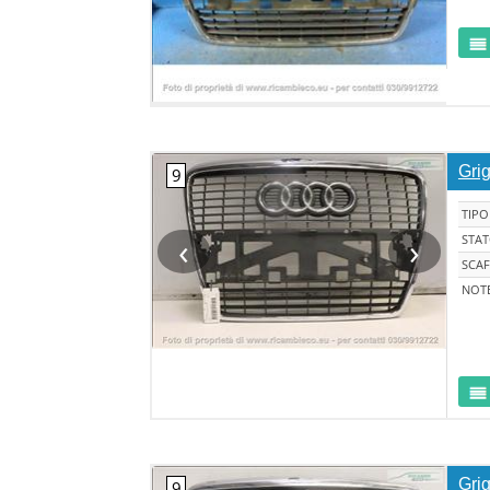
Grig
TIPO
‹
›
STA
SCAF
NOT
Grig