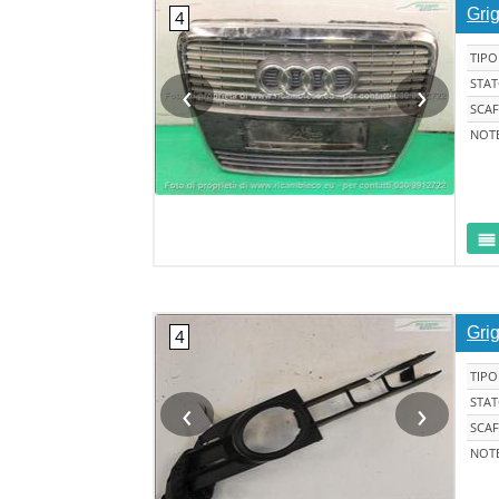
Grig
TIPO
‹
›
STA
SCAF
NOT
Grig
TIPO
‹
›
STA
SCAF
NOT