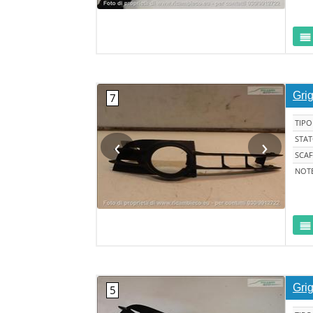
Grig
TIPO
‹
›
STA
SCAF
NOT
Grig