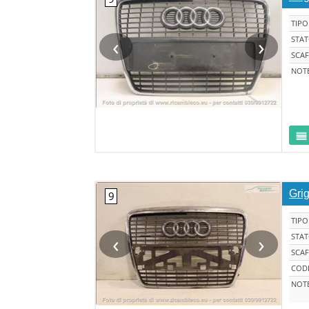
TIPO
‹
›
STA
SCAF
NOT
Grig
TIPO
‹
›
STA
SCAF
CODI
NOT