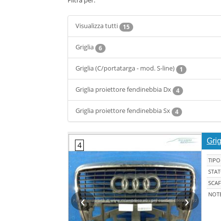
Filtra per:
Visualizza tutti
15
Griglia
6
Griglia (C/portatarga - mod. S-line)
1
Griglia proiettore fendinebbia Dx
4
Griglia proiettore fendinebbia Sx
4
Grig
TIPO
STA
SCAF
‹
›
NOT