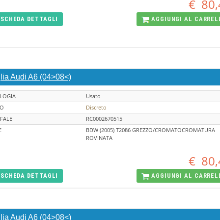
€
80,
SCHEDA
DETTAGLI
AGGIUNGI AL
CARREL
lia Audi A6 (04>08<)
LOGIA
Usato
TO
Discreto
FALE
RC0002670515
E
BDW (2005) T2086 GREZZO/CROMATOCROMATURA
ROVINATA
€
80,
SCHEDA
DETTAGLI
AGGIUNGI AL
CARREL
lia Audi A6 (04>08<)