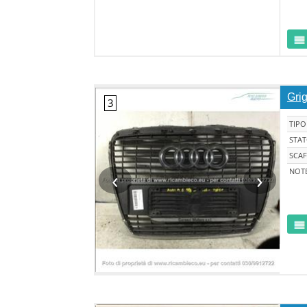
Grig
TIPO
STA
SCAF
‹
›
NOT