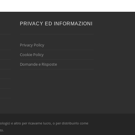
E
PRIVACY ED INFORMAZIONI
Privacy Policy
Cookie Policy
Domande e Risposte
ologici e altro per ricavarne lucro, o per distribuirlo come
to.