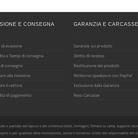
SIONE E CONSEGNA
GARANZIA E CARCASS
 di evasione
Garanzie sui prodotti
ità e Tempi di consegna
Diritto di recesso
 di consegna
Restituzione dei prodotti
are alla ricezione
Rimborso spedizioni con PayPal
ere il vettore
Esclusione dalla Garanzia
ità di pagamento
Reso Carcasse
e o parziale del layout e dei contenuti (testi, immagini, filmati) su carta, supporti tecn
oprio o per qualsiasi altra motivazione, senza il consenso scritto del responsabile del si