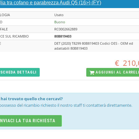
lia tra cofano e parabrezza Audi Q5 (16>) (FY)
LOGIA
Usato
TO
Buono
FALE
RC0002662889
CE SUL RICAMBIO
80B819403
E
DET (2020) T8299 80B819403 Codici OES - OEM ed
adattabili 80B819403
€
210,
SCHEDA
DETTAGLI
AGGIUNGI AL
CARREL
hai trovato quello che cercavi?
possesso del ricambio richiesto il nostro staff ti contatterà direttamente.
INVIACI LA TUA RICHIESTA