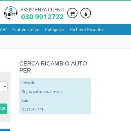
ASSISTENZA CLIENTI
030 9912722
 A/C
Scatole sterzo
Categorie
Richiedi Ricambi
CERCA RICAMBIO AUTO
PER
Cristalli
Griglia sottoparabrezza
Audi
RCA
Q5 (16>) (FY)