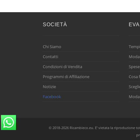
SOCIETÀ
EVA
Chi Siamo
Tempi
Contatti
Modal
Condizioni di Vendita
Spese
Programmi di Affiliazione
Cosa f
Notizie
Scegli
Facebook
Modal
© 2018-2026 Ricambieco.eu. E' vietata la riproduzione total
pr