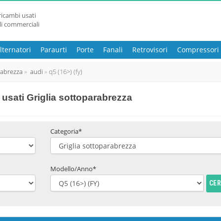
ricambi usati
li commerciali
lternatori
Paraurti
Porte
Fanali
Retrovisori
Compressori
rabrezza
audi
q5 (16>) (fy)
usati Griglia sottoparabrezza
Categoria*
Modello/Anno*
CE