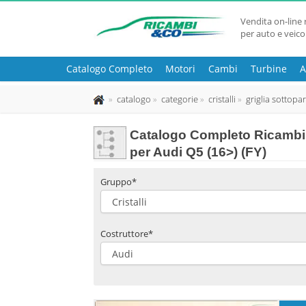
Vendita on-line 
per auto e veico
Catalogo Completo
Motori
Cambi
Turbine
A
catalogo
categorie
cristalli
griglia sottopa
Catalogo Completo Ricambi 
per Audi Q5 (16>) (FY)
Gruppo*
Costruttore*