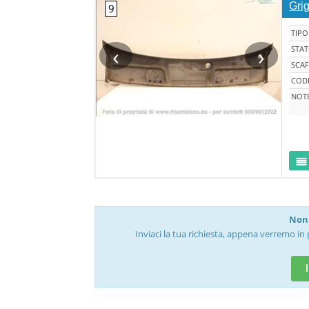
Grig
TIPO
‹
›
STA
SCAF
CODI
NOT
Non 
Inviaci la tua richiesta, appena verremo in 