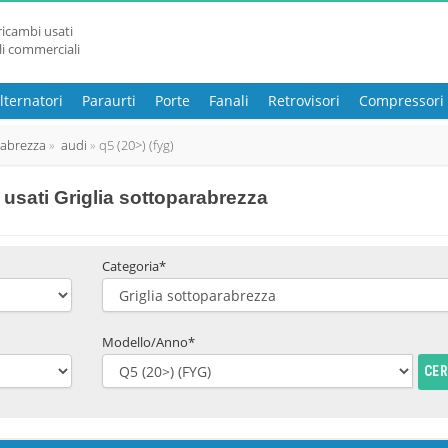
ricambi usati
li commerciali
lternatori
Paraurti
Porte
Fanali
Retrovisori
Compressori
rabrezza
audi
q5 (20>) (fyg)
usati Griglia sottoparabrezza
Categoria*
Modello/Anno*
CE