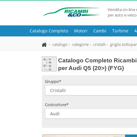
Vendita on-line 
per auto e veico
Catalogo Completo
Motori
Cambi
Turbine
A
catalogo
categorie
cristalli
griglia sottopa
Catalogo Completo Ricambi 
per Audi Q5 (20>) (FYG)
Gruppo*
Costruttore*