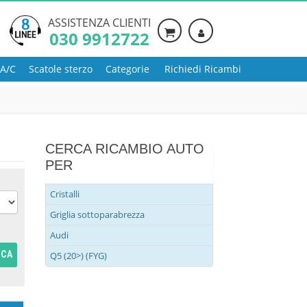
ASSISTENZA CLIENTI
030 9912722
 A/C
Scatole sterzo
Categorie
Richiedi Ricambi
CERCA RICAMBIO AUTO
PER
Cristalli
Griglia sottoparabrezza
Audi
RCA
Q5 (20>) (FYG)