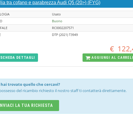
lia tra cofano e parabrezza Audi Q5 (20>) (FYG)
LOGIA
Usato
TO
Buono
FALE
RC0002207571
E
DTP (2021) T3949
€
122,
SCHEDA
DETTAGLI
AGGIUNGI AL
CARREL
hai trovato quello che cercavi?
possesso del ricambio richiesto il nostro staff ti contatterà direttamente.
INVIACI LA TUA RICHIESTA