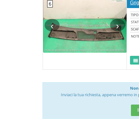
Grig
TIPO
‹
›
STA
SCAF
NOT
Non 
Inviaci la tua richiesta, appena verremo in 