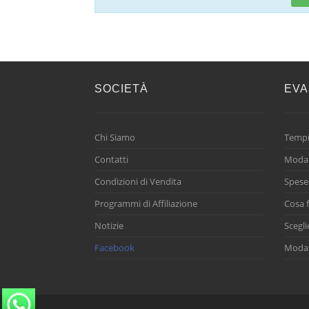
SOCIETÀ
EVA
Chi Siamo
Tempi
Contatti
Modal
Condizioni di Vendita
Spese
Programmi di Affiliazione
Cosa f
Notizie
Scegli
Facebook
Modal