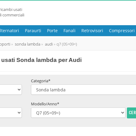
ricambi usati
li commerciali
lternatori
Paraurti
Porte
Fanali
Retrovisori
Compressori
pporti
sonda lambda
audi
q7 (05>09<)
 usati Sonda lambda per Audi
Categoria*
Modello/Anno*
CE