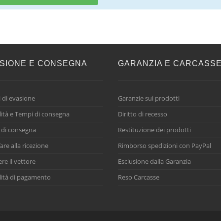
SIONE E CONSEGNA
GARANZIA E CARCASS
 di evasione
Garanzie sui prodotti
ità e Tempi di consegna
Diritto di recesso
 di consegna
Restituzione dei prodotti
are alla ricezione
Rimborso spedizioni con PayPal
ere il vettore
Esclusione dalla Garanzia
ità di pagamento
Reso Carcasse