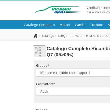
Vendita on-line 
per auto e veico
Catalogo Completo
Motori
Cambi
Turbine
A
catalogo
categorie
motore e cambio con su
Catalogo Completo Ricambi
Q7 (05>09<)
Gruppo*
Costruttore*