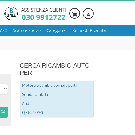
ASSISTENZA CLIENTI
030 9912722
 A/C
Scatole sterzo
Categorie
Richiedi Ricambi
CERCA RICAMBIO AUTO
PER
Motore e cambio con supporti
Sonda lambda
Audi
RCA
Q7 (05>09<)