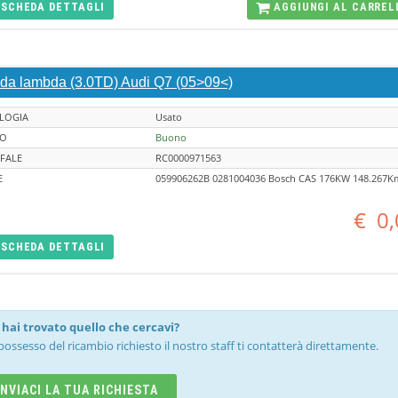
SCHEDA
DETTAGLI
AGGIUNGI AL
CARREL
da lambda (3.0TD) Audi Q7 (05>09<)
LOGIA
Usato
TO
Buono
FALE
RC0000971563
E
059906262B 0281004036 Bosch CAS 176KW 148.267K
€
0,
SCHEDA
DETTAGLI
hai trovato quello che cercavi?
possesso del ricambio richiesto il nostro staff ti contatterà direttamente.
INVIACI LA TUA RICHIESTA