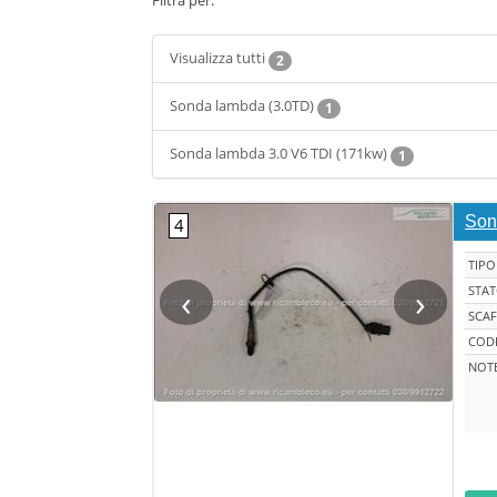
Filtra per:
Visualizza tutti
2
Sonda lambda (3.0TD)
1
Sonda lambda 3.0 V6 TDI (171kw)
1
Son
TIPO
‹
›
STA
SCAF
CODI
NOT