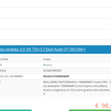
da lambda 3.0 V6 TDI (171kw) Audi Q7 (05>09<)
LOGIA
Usato
TO
Buono
FALE
RC0001899287
CE SUL RICAMBIO
BOASCH1928404687
E
BUG (2006) T6473 BOASCH 1928404687 Codici OES -
ed adattabili 1928404687,Colore Spina nero,Marca
bosch,Lunghezza cm 55,Colore guaina nero,Numero 
6
€
98,