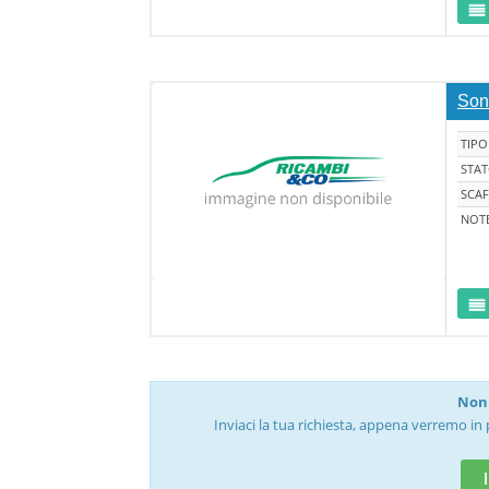
Son
TIPO
STA
SCAF
NOT
Non 
Inviaci la tua richiesta, appena verremo in 