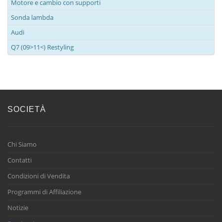
Motore e cambio con supporti
Sonda lambda
Audi
Q7 (09>11<) Restyling
SOCIETÀ
Chi Siamo
Contatti
Condizioni di Vendita
Programmi di Affiliazione
Notizie