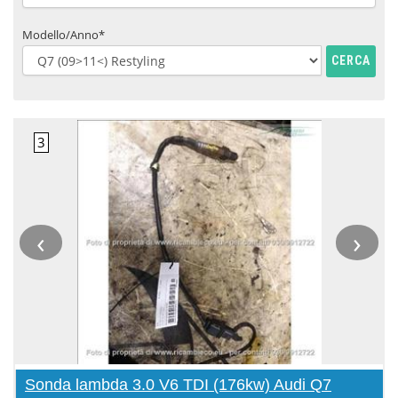
Modello/Anno*
CERCA
‹
›
Sonda lambda 3.0 V6 TDI (176kw) Audi Q7