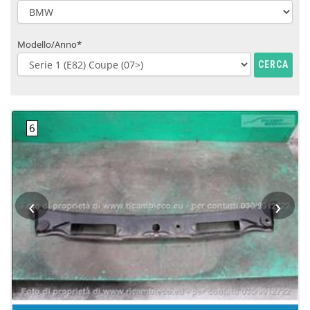
Modello/Anno*
CERCA
‹
›