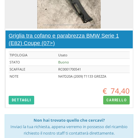
Griglia tra cofano e parabrezza BMW Serie 1
(E82) Coupe (07>)
TIPOLOGIA
Usato
STATO
Buono
SCAFFALE
RC0001700541
NOTE
N47D20A (2009) T1133 GREZZA
€
74,40
DETTAGLI
CARRELLO
Non hai trovato quello che cercavi?
Inviaci la tua richiesta, appena verremo in possesso del ricambio
richiesto il nostro staff ti contatterà direttamente.