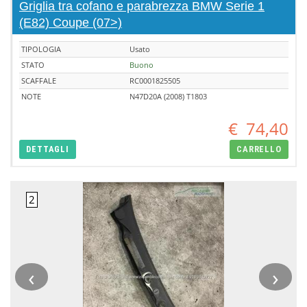
Griglia tra cofano e parabrezza BMW Serie 1
(E82) Coupe (07>)
TIPOLOGIA
Usato
STATO
Buono
SCAFFALE
RC0001825505
NOTE
N47D20A (2008) T1803
€
74,40
DETTAGLI
CARRELLO
‹
›