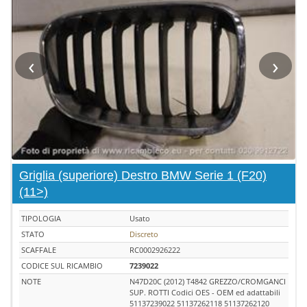
‹
›
Griglia (superiore) Destro BMW Serie 1 (F20)
(11>)
TIPOLOGIA
Usato
STATO
Discreto
SCAFFALE
RC0002926222
CODICE SUL RICAMBIO
7239022
NOTE
N47D20C (2012) T4842 GREZZO/CROMGANCI
SUP. ROTTI Codici OES - OEM ed adattabili
51137239022 51137262118 51137262120