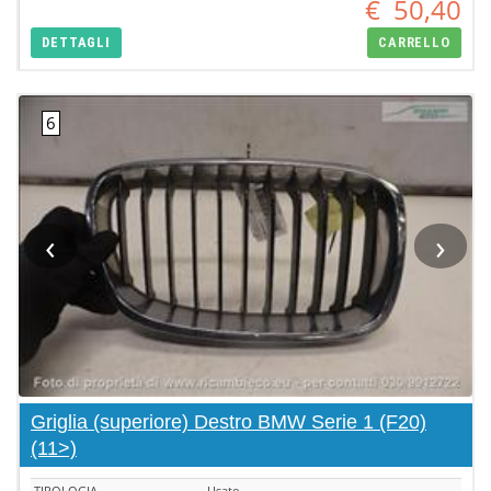
€
50,40
DETTAGLI
CARRELLO
‹
›
Griglia (superiore) Destro BMW Serie 1 (F20)
(11>)
TIPOLOGIA
Usato