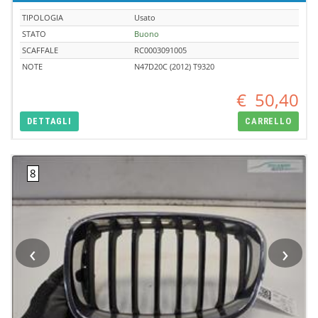
TIPOLOGIA
Usato
STATO
Buono
SCAFFALE
RC0003091005
NOTE
N47D20C (2012) T9320
€
50,40
DETTAGLI
CARRELLO
‹
›