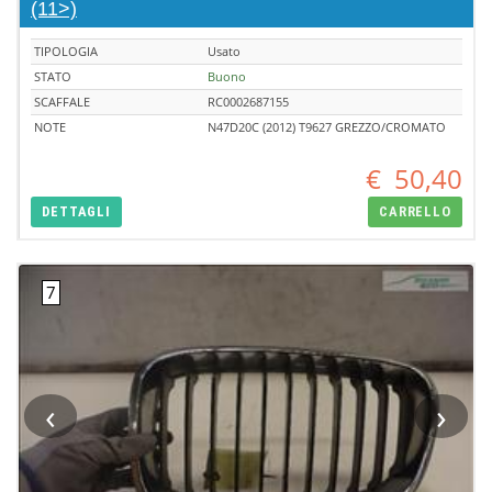
(11>)
TIPOLOGIA
Usato
STATO
Buono
SCAFFALE
RC0002687155
NOTE
N47D20C (2012) T9627 GREZZO/CROMATO
€
50,40
DETTAGLI
CARRELLO
‹
›