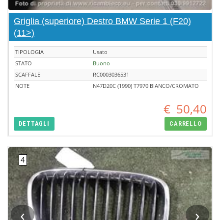
Griglia (superiore) Destro BMW Serie 1 (F20)
(11>)
TIPOLOGIA
Usato
STATO
Buono
SCAFFALE
RC0003036531
NOTE
N47D20C (1990) T7970 BIANCO/CROMATO
€
50,40
DETTAGLI
CARRELLO
‹
›