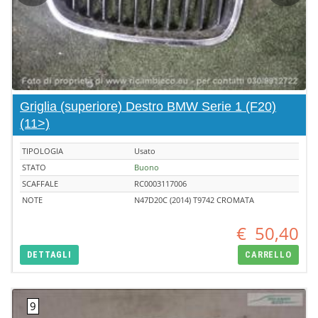
Griglia (superiore) Destro BMW Serie 1 (F20)
(11>)
TIPOLOGIA
Usato
STATO
Buono
SCAFFALE
RC0003117006
NOTE
N47D20C (2014) T9742 CROMATA
€
50,40
DETTAGLI
CARRELLO