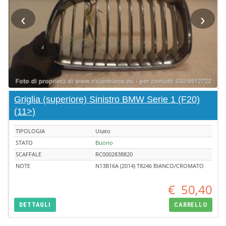
‹
›
Griglia (superiore) Sinistro BMW Serie 1 (F20)
(11>)
TIPOLOGIA
Usato
STATO
Buono
SCAFFALE
RC0002838820
NOTE
N13B16A (2014) T8246 BIANCO/CROMATO
€
50,40
DETTAGLI
CARRELLO