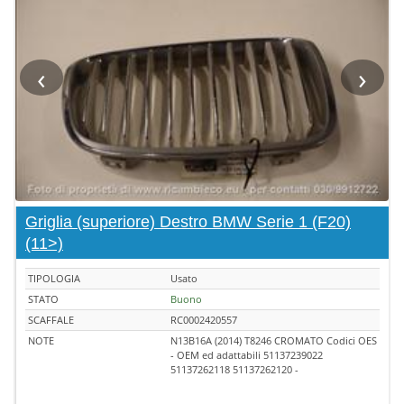
‹
›
Griglia (superiore) Destro BMW Serie 1 (F20)
(11>)
TIPOLOGIA
Usato
STATO
Buono
SCAFFALE
RC0002420557
NOTE
N13B16A (2014) T8246 CROMATO Codici OES
- OEM ed adattabili 51137239022
51137262118 51137262120 -