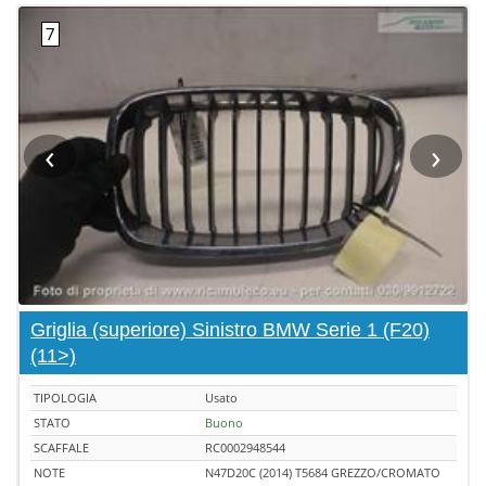
‹
›
Griglia (superiore) Sinistro BMW Serie 1 (F20)
(11>)
TIPOLOGIA
Usato
STATO
Buono
SCAFFALE
RC0002948544
NOTE
N47D20C (2014) T5684 GREZZO/CROMATO