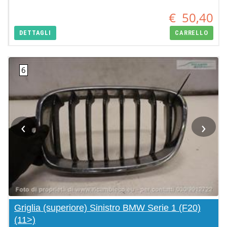
€
50,40
DETTAGLI
CARRELLO
‹
›
Griglia (superiore) Sinistro BMW Serie 1 (F20)
(11>)