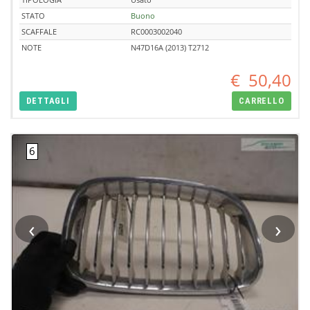
STATO
Buono
SCAFFALE
RC0003002040
NOTE
N47D16A (2013) T2712
€
50,40
DETTAGLI
CARRELLO
‹
›