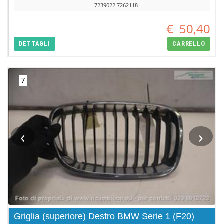
7239022 7262118
€
50,40
DETTAGLI
CARRELLO
‹
›
Griglia (superiore) Destro BMW Serie 1 (F20)