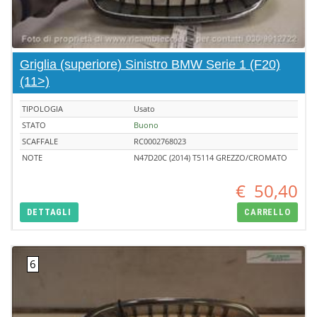
Griglia (superiore) Sinistro BMW Serie 1 (F20)
(11>)
TIPOLOGIA
Usato
STATO
Buono
SCAFFALE
RC0002768023
NOTE
N47D20C (2014) T5114 GREZZO/CROMATO
€
50,40
DETTAGLI
CARRELLO