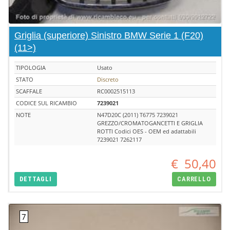
Griglia (superiore) Sinistro BMW Serie 1 (F20)
(11>)
TIPOLOGIA
Usato
STATO
Discreto
SCAFFALE
RC0002515113
CODICE SUL RICAMBIO
7239021
NOTE
N47D20C (2011) T6775 7239021
GREZZO/CROMATOGANCETTI E GRIGLIA
ROTTI Codici OES - OEM ed adattabili
7239021 7262117
€
50,40
DETTAGLI
CARRELLO