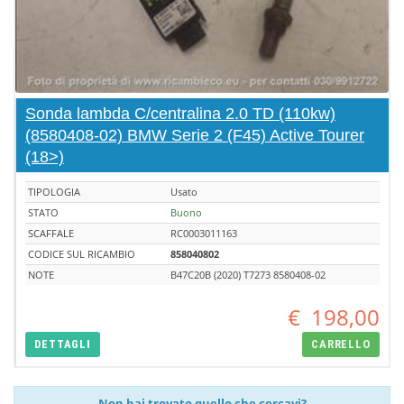
Sonda lambda C/centralina 2.0 TD (110kw)
(8580408-02) BMW Serie 2 (F45) Active Tourer
(18>)
TIPOLOGIA
Usato
STATO
Buono
SCAFFALE
RC0003011163
CODICE SUL RICAMBIO
858040802
NOTE
B47C20B (2020) T7273 8580408-02
€
198,00
DETTAGLI
CARRELLO
Non hai trovato quello che cercavi?