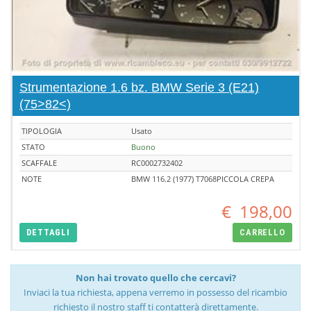
Strumentazione 1.6 bz. BMW Serie 3 (E21)
(75>82<)
TIPOLOGIA
Usato
STATO
Buono
SCAFFALE
RC0002732402
NOTE
BMW 116.2 (1977) T7068PICCOLA CREPA
€
198,00
DETTAGLI
CARRELLO
Non hai trovato quello che cercavi?
Inviaci la tua richiesta, appena verremo in possesso del ricambio
richiesto il nostro staff ti contatterà direttamente.