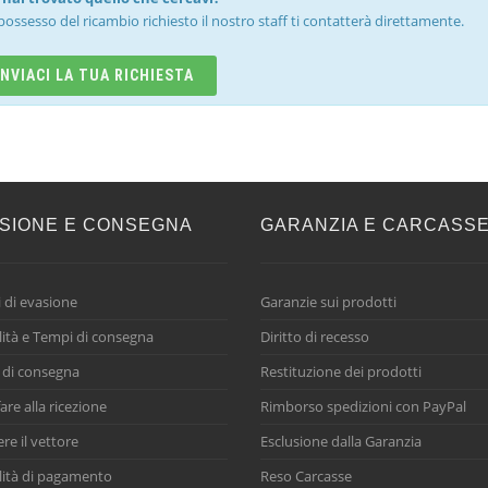
possesso del ricambio richiesto il nostro staff ti contatterà direttamente.
INVIACI LA TUA RICHIESTA
SIONE E CONSEGNA
GARANZIA E CARCASS
 di evasione
Garanzie sui prodotti
ità e Tempi di consegna
Diritto di recesso
 di consegna
Restituzione dei prodotti
are alla ricezione
Rimborso spedizioni con PayPal
ere il vettore
Esclusione dalla Garanzia
ità di pagamento
Reso Carcasse