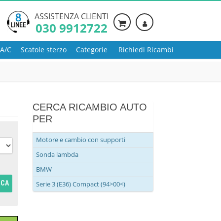
ASSISTENZA CLIENTI
030 9912722
 A/C
Scatole sterzo
Categorie
Richiedi Ricambi
CERCA RICAMBIO AUTO
PER
Motore e cambio con supporti
Sonda lambda
BMW
RCA
Serie 3 (E36) Compact (94>00<)