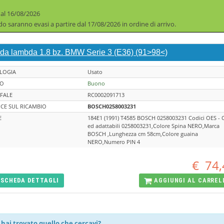
 al 16/08/2026
iodo saranno evasi a partire dal 17/08/2026 in ordine di arrivo.
da lambda 1.8 bz. BMW Serie 3 (E36) (91>98<)
LOGIA
Usato
TO
Buono
FALE
RC0002091713
CE SUL RICAMBIO
BOSCH0258003231
E
184E1 (1991) T4585 BOSCH 0258003231 Codici OES -
ed adattabili 0258003231,Colore Spina NERO,Marca
BOSCH ,Lunghezza cm 58cm,Colore guaina
NERO,Numero PIN 4
€
74,
SCHEDA
DETTAGLI
AGGIUNGI AL
CARREL
hai trovato quello che cercavi?