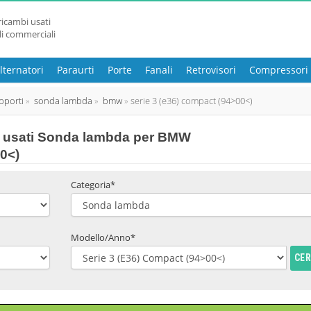
ricambi usati
li commerciali
lternatori
Paraurti
Porte
Fanali
Retrovisori
Compressori
pporti
sonda lambda
bmw
serie 3 (e36) compact (94>00<)
 usati Sonda lambda per BMW
0<)
Categoria*
Modello/Anno*
CE