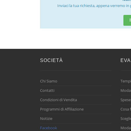
Inviaci la tua richiesta, appena verremo in 
SOCIETÀ
EVA
Chi Siamo
Tempi
Contatti
Modal
Condizioni di Vendita
Spese
Programmi di Affiliazione
Cosa f
Notizie
Scegli
Facebook
Modal