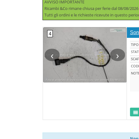
AVVISO IMPORTANTE
Ricambi &Co rimane chiusa per ferie dal 08/08/2026
Tutti gli ordini e le richieste ricevute in questo per
Son
TIPO
‹
›
STA
SCAF
CODI
NOT
Non 