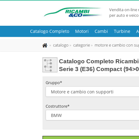
Vendita on-line 
per auto e veico
Catalogo Completo
Motori
Cambi
Turbine
A
catalogo
categorie
motore e cambio con su
Catalogo Completo Ricambi
Serie 3 (E36) Compact (94>0
Gruppo*
Costruttore*