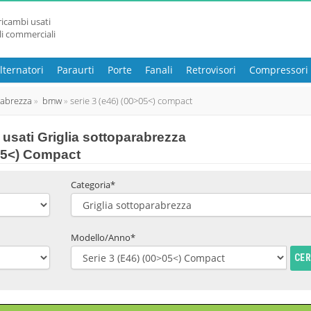
ricambi usati
li commerciali
lternatori
Paraurti
Porte
Fanali
Retrovisori
Compressori
rabrezza
bmw
serie 3 (e46) (00>05<) compact
usati Griglia sottoparabrezza
05<) Compact
Categoria*
Modello/Anno*
CE