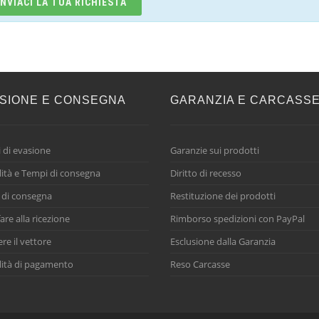
INVIACI LA TUA RICHIESTA
SIONE E CONSEGNA
GARANZIA E CARCASS
 di evasione
Garanzie sui prodotti
ità e Tempi di consegna
Diritto di recesso
 di consegna
Restituzione dei prodotti
are alla ricezione
Rimborso spedizioni con PayPal
ere il vettore
Esclusione dalla Garanzia
ità di pagamento
Reso Carcasse