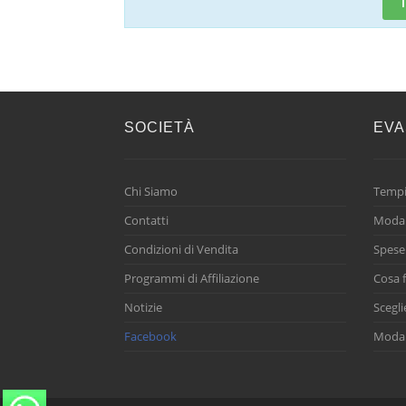
SOCIETÀ
EVA
Chi Siamo
Tempi
Contatti
Modal
Condizioni di Vendita
Spese
Programmi di Affiliazione
Cosa f
Notizie
Scegli
Facebook
Modal