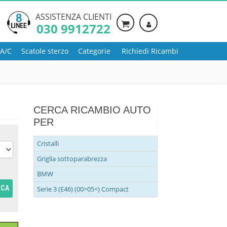
ASSISTENZA CLIENTI
030 9912722
 A/C
Scatole sterzo
Categorie
Richiedi Ricambi
CERCA RICAMBIO AUTO
PER
Cristalli
Griglia sottoparabrezza
BMW
RCA
Serie 3 (E46) (00>05<) Compact