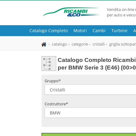
Vendita on-line 
per auto e veico
Catalogo Completo
Motori
Cambi
Turbine
A
catalogo
categorie
cristalli
griglia sottopa
Catalogo Completo Ricambi 
per BMW Serie 3 (E46) (00>
Gruppo*
Costruttore*