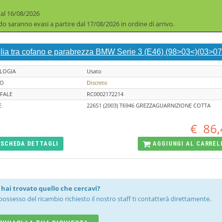
 al 16/08/2026
iodo saranno evasi a partire dal 17/08/2026 in ordine di arrivo.
glia tra cofano e parabrezza BMW Serie 3 (E46) (98>03<)(03>07
LOGIA
Usato
TO
Discreto
FALE
RC0002172214
E
226S1 (2003) T6946 GREZZAGUARNIZIONE COTTA
€
86,
SCHEDA
DETTAGLI
AGGIUNGI AL
CARREL
hai trovato quello che cercavi?
possesso del ricambio richiesto il nostro staff ti contatterà direttamente.