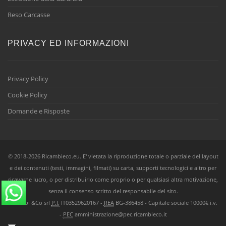
Reso Carcasse
PRIVACY ED INFORMAZIONI
Privacy Policy
Cookie Policy
Domande e Risposte
© 2018-2026 Ricambieco.eu. E' vietata la riproduzione totale o parziale del layout
e dei contenuti (testi, immagini, filmati) su carta, supporti tecnologici e altro per
ricavarne lucro, o per distribuirlo come proprio o per qualsiasi altra motivazione,
senza il consenso scritto del responsabile del sito.
Ricambi &Co srl
P.I.
IT03529620167 -
REA
BG-386458 - Capitale sociale 10000€ i.v.
-
PEC
amministrazione@pec.ricambieco.it