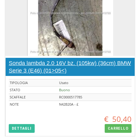
Sonda lambda 2.0 16V bz. (105kw) (36cm) BMW
Serie 3 (E46) (01>05<)
TIPOLOGIA
Usato
STATO
Buono
SCAFFALE
RC0000517785
NOTE
N42B20A - £
€
50,40
DETTAGLI
CARRELLO