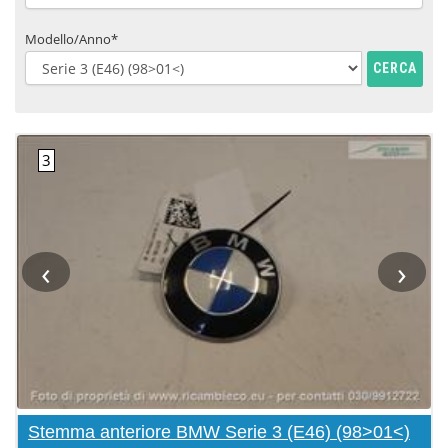
Modello/Anno*
CERCA
‹
›
Stemma anteriore BMW Serie 3 (E46) (98>01<)