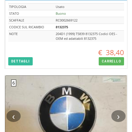
TIPOLOGIA
Usato
STATO
Buono
SCAFFALE
RC0002669122
CODICE SUL RICAMBIO
8132375
NOTE
204D1 (1999) T5839 8132375 Codici OES -
OEM ed adattabili 8132375
€
38,40
DETTAGLI
CARRELLO
‹
›