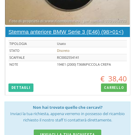
Stemma anteriore BMW Serie 3 (E46) (98>01<)
TIPOLOGIA
Usato
STATO
Discreto
SCAFFALE
RC0002554141
NOTE
194E1 (2000) T3686PICCOLA CREPA
€
38,40
DETTAGLI
CARRELLO
Non hai trovato quello che cercavi?
Inviaci la tua richiesta, appena verremo in possesso del ricambio
richiesto il nostro staff ti contatterà direttamente.
INVIACI LA TUA RICHIESTA