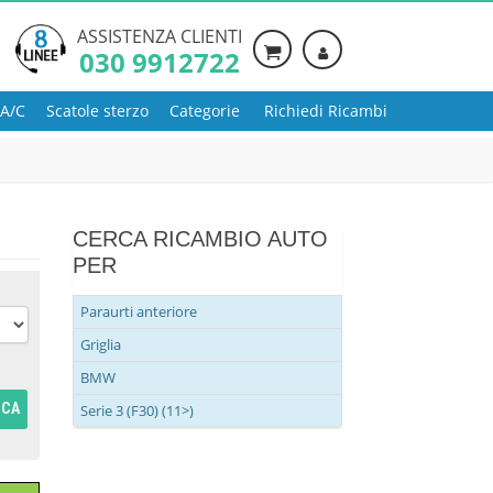
ASSISTENZA CLIENTI
030 9912722
 A/C
Scatole sterzo
Categorie
Richiedi Ricambi
CERCA RICAMBIO AUTO
PER
Paraurti anteriore
Griglia
BMW
RCA
Serie 3 (F30) (11>)