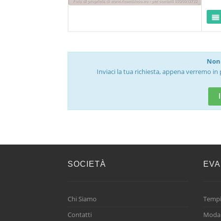
Non 
Inviaci la tua richiesta, appena verremo in 
SOCIETÀ
EVA
Chi Siamo
Tempi
Contatti
Modal