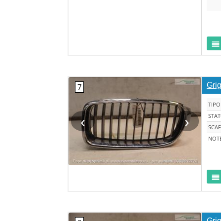
Grig
TIPO
‹
›
STA
SCAF
NOT
Grig