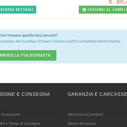
€
86,
SCHEDA
DETTAGLI
AGGIUNGI AL
CARREL
hai trovato quello che cercavi?
possesso del ricambio richiesto il nostro staff ti contatterà direttamente.
INVIACI LA TUA RICHIESTA
SIONE E CONSEGNA
GARANZIA E CARCASS
 di evasione
Garanzie sui prodotti
ità e Tempi di consegna
Diritto di recesso