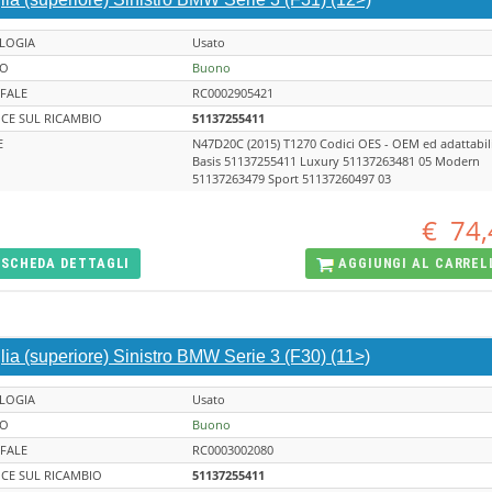
LOGIA
Usato
TO
Buono
FALE
RC0002905421
CE SUL RICAMBIO
51137255411
E
N47D20C (2015) T1270 Codici OES - OEM ed adattabil
Basis 51137255411 Luxury 51137263481 05 Modern
51137263479 Sport 51137260497 03
€
74,
SCHEDA
DETTAGLI
AGGIUNGI AL
CARREL
lia (superiore) Sinistro BMW Serie 3 (F30) (11>)
LOGIA
Usato
TO
Buono
FALE
RC0003002080
CE SUL RICAMBIO
51137255411