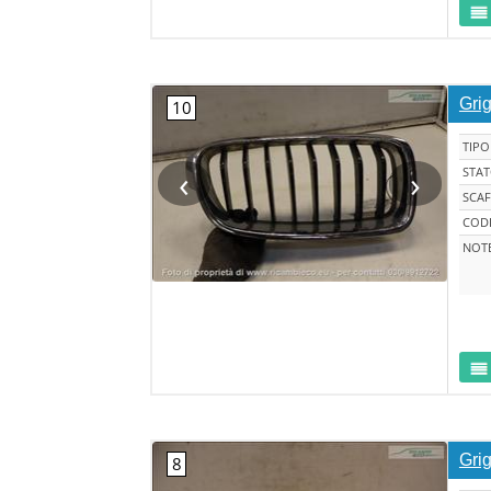
Grig
TIPO
‹
›
STA
SCAF
CODI
NOT
Grig