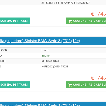
51137263481 51137263479 51137260497
€
74,
SCHEDA
DETTAGLI
AGGIUNGI AL
CARREL
lia (superiore) Sinistro BMW Serie 3 (F31) (12>)
LOGIA
Usato
TO
Buono
FALE
RC0002888149
E
N47D20C (2015) T9031
€
74,
SCHEDA
DETTAGLI
AGGIUNGI AL
CARREL
lia (superiore) Sinistro BMW Serie 3 (F31) (12>)