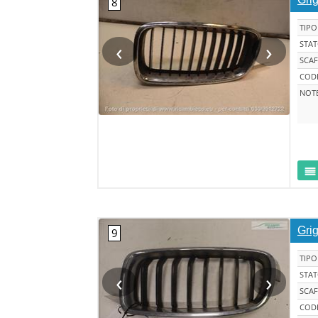
TIPO
‹
›
STA
SCAF
CODI
NOT
Grig
TIPO
‹
›
STA
SCAF
CODI