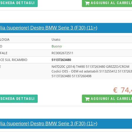
SCHEDA
DETTAGLI
AGGIUNGI AL
CARREL
lia (superiore) Destro BMW Serie 3 (F30) (11>)
LOGIA
Usato
TO
Buono
FALE
RC0002672511
CE SUL RICAMBIO
51137263480
E
N47D20C (2014) T4490 51137263480 GREZZO/CROM
Codici OES - OEM ed adattabili 5113255412 5113726
51137263480 51137260498
€
74,
SCHEDA
DETTAGLI
AGGIUNGI AL
CARREL
lia (superiore) Destro BMW Serie 3 (F30) (11>)