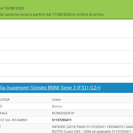
 al 16/08/2026
iodo saranno evasi a partire dal 17/08/2026 in ordine di arrivo.
lia (superiore) Sinistro BMW Serie 3 (F31) (12>)
LOGIA
Usato
TO
Buono
FALE
RC0002563519
CE SUL RICAMBIO
51137255411
E
N47D20C (2013) T6620 51137255411 CROMATO1 GAN
ROTTO Codici OES - OEM ed adattabili 51137255411