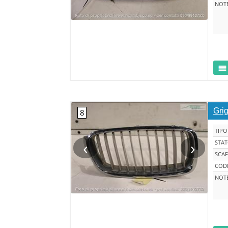
NOT
Grig
TIPO
‹
›
STA
SCAF
CODI
NOT