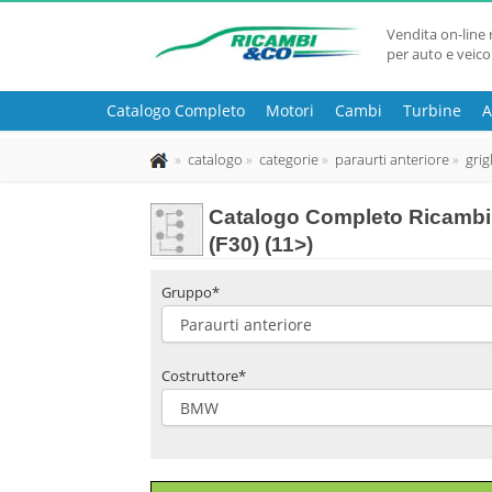
Vendita on-line 
per auto e veico
Catalogo Completo
Motori
Cambi
Turbine
A
catalogo
categorie
paraurti anteriore
grig
Catalogo Completo Ricambi 
(F30) (11>)
Gruppo*
Costruttore*