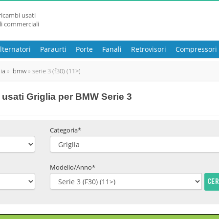
ricambi usati
li commerciali
lternatori
Paraurti
Porte
Fanali
Retrovisori
Compressori
lia
bmw
serie 3 (f30) (11>)
usati Griglia per BMW Serie 3
Categoria*
Modello/Anno*
CE