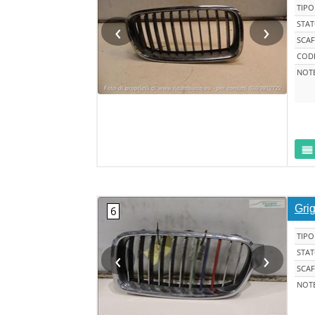
TIPO
‹
›
STA
SCAF
CODI
NOT
Grig
TIPO
‹
›
STA
SCAF
NOT