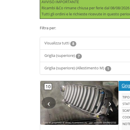
AVVISO IMPORTANTE
Ricambi &Co rimane chiusa per ferie dal 08/08/2026
Tutti gli ordini e le richieste ricevute in questo per
Filtra per:
Visualizza tutti
8
Griglia (superiore)
7
Griglia (superiore) (Allestimento M)
1
Grig
TIPO
‹
›
STA
SCAF
CODI
NOT