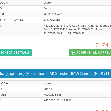
LOGIA
Usato
TO
Buono
FALE
RC0002905422
CE SUL RICAMBIO
51137255412
E
N47D20C (2015) T1270 Codici OES - OEM ed adattabil
Basis 51137255412 Luxury 51137263482 Modern
51137263480 Sport 51137260498
€
74,
SCHEDA
DETTAGLI
AGGIUNGI AL
CARREL
lia (superiore) (Allestimento M) Sinistro BMW Serie 3 (F30) (11
LOGIA
Usato
TO
Buono
FALE
RC0002944565
E
N47D20C (2014) T8992