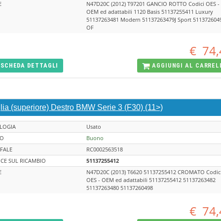
E
N47D20C (2012) T97201 GANCIO ROTTO Codici OES -
OEM ed adattabili 1120 Basis 51137255411 Luxury
51137263481 Modern 51137263479J Sport 511372604
OF
€
74,
SCHEDA
DETTAGLI
AGGIUNGI AL
CARREL
lia (superiore) Destro BMW Serie 3 (F30) (11>)
LOGIA
Usato
TO
Buono
FALE
RC0002563518
CE SUL RICAMBIO
51137255412
E
N47D20C (2013) T6620 51137255412 CROMATO Codic
OES - OEM ed adattabili 51137255412 51137263482
51137263480 51137260498
€
74,