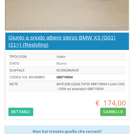
Giunto a snodo albero sterzo BMW X3 (G01)
(21>) (Restyling)
TIPOLOGIA
Usato
STATO
Buono
SCAFFALE
RC0002864543
CODICE SUL RICAMBIO
688718504
NOTE
B47D20B (2024) T4735 688718504 Codici OES
- OEM ed adattabili 688718504
€
174,00
DETTAGLI
CARRELLO
Non hai trovato quello che cercavi?