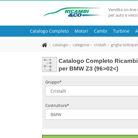
Vendita on-line 
per auto e veico
Catalogo Completo
Motori
Cambi
Turbine
A
catalogo
categorie
cristalli
griglia sottopa
Catalogo Completo Ricambi 
per BMW Z3 (96>02<)
Gruppo*
Costruttore*