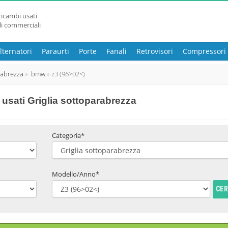
ricambi usati
li commerciali
lternatori
Paraurti
Porte
Fanali
Retrovisori
Compressori
rabrezza
bmw
z3 (96>02<)
usati Griglia sottoparabrezza
Categoria*
Modello/Anno*
CE