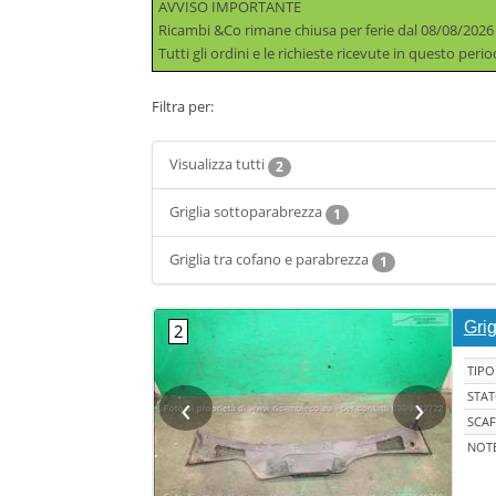
AVVISO IMPORTANTE
Ricambi &Co rimane chiusa per ferie dal 08/08/2026
Tutti gli ordini e le richieste ricevute in questo per
Filtra per:
Visualizza tutti
2
Griglia sottoparabrezza
1
Griglia tra cofano e parabrezza
1
Gri
TIPO
‹
›
STA
SCAF
NOT