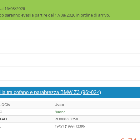
 al 16/08/2026
iodo saranno evasi a partire dal 17/08/2026 in ordine di arrivo.
glia tra cofano e parabrezza BMW Z3 (96>02<)
LOGIA
Usato
TO
Buono
FALE
RC0001852250
E
194S1 (1999) T2396