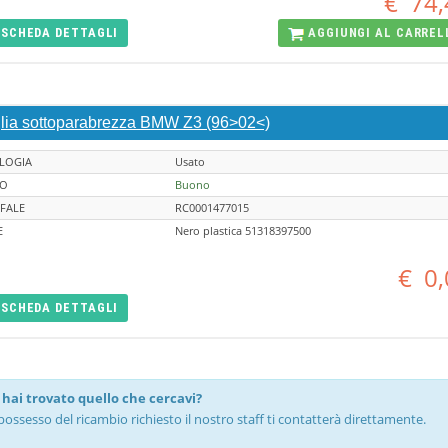
€
74,
SCHEDA
DETTAGLI
AGGIUNGI AL
CARREL
glia sottoparabrezza BMW Z3 (96>02<)
LOGIA
Usato
TO
Buono
FALE
RC0001477015
E
Nero plastica 51318397500
€
0,
SCHEDA
DETTAGLI
hai trovato quello che cercavi?
possesso del ricambio richiesto il nostro staff ti contatterà direttamente.