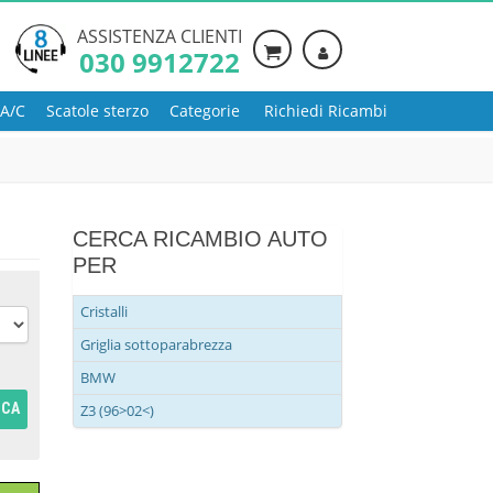
ASSISTENZA CLIENTI
030 9912722
 A/C
Scatole sterzo
Categorie
Richiedi Ricambi
CERCA RICAMBIO AUTO
PER
Cristalli
Griglia sottoparabrezza
BMW
RCA
Z3 (96>02<)