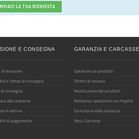
INVIACI LA TUA RICHIESTA
SIONE E CONSEGNA
GARANZIA E CARCASS
 di evasione
Garanzie sui prodotti
ità e Tempi di consegna
Diritto di recesso
 di consegna
Restituzione dei prodotti
are alla ricezione
Rimborso spedizioni con PayPal
ere il vettore
Esclusione dalla Garanzia
ità di pagamento
Reso Carcasse