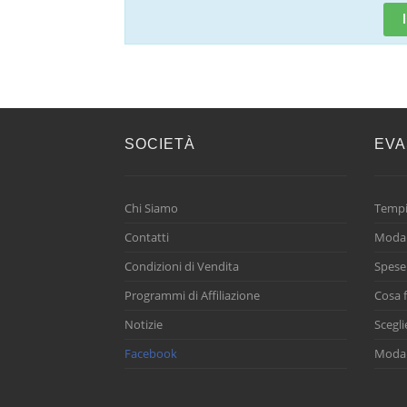
SOCIETÀ
EVA
Chi Siamo
Tempi
Contatti
Modal
Condizioni di Vendita
Spese
Programmi di Affiliazione
Cosa f
Notizie
Scegli
Facebook
Modal