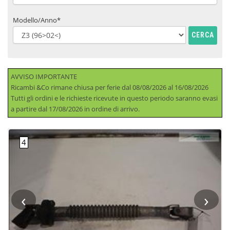
Modello/Anno*
CERCA
AVVISO IMPORTANTE
Ricambi &Co rimane chiusa per ferie dal 08/08/2026 al 16/08/2026
Tutti gli ordini e le richieste ricevute in questo periodo saranno evasi
a partire dal 17/08/2026 in ordine di arrivo.
‹
›