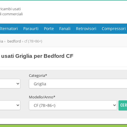
ricambi usati
li commerciali
lternatori
Paraurti
Porte
Fanali
Retrovisori
Compressori
lia
bedford
cf (78>86<)
usati Griglia per Bedford CF
Categoria*
Modello/Anno*
CE