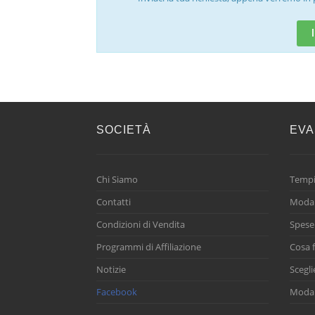
SOCIETÀ
EVA
Chi Siamo
Tempi
Contatti
Modal
Condizioni di Vendita
Spese
Programmi di Affiliazione
Cosa f
Notizie
Scegli
Facebook
Modal