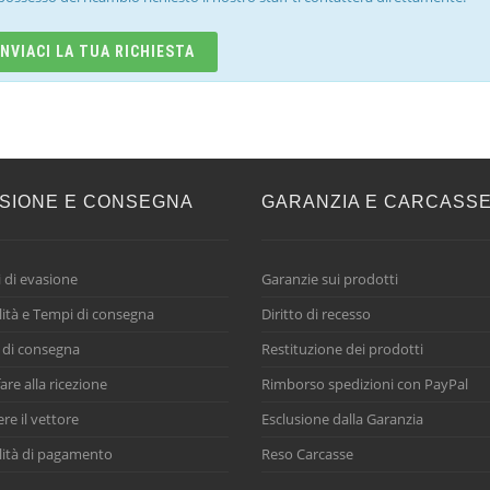
INVIACI LA TUA RICHIESTA
SIONE E CONSEGNA
GARANZIA E CARCASS
 di evasione
Garanzie sui prodotti
ità e Tempi di consegna
Diritto di recesso
 di consegna
Restituzione dei prodotti
are alla ricezione
Rimborso spedizioni con PayPal
ere il vettore
Esclusione dalla Garanzia
ità di pagamento
Reso Carcasse