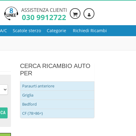
ASSISTENZA CLIENTI
030 9912722
 A/C
Scatole sterzo
Categorie
Richiedi Ricambi
CERCA RICAMBIO AUTO
PER
Paraurti anteriore
Griglia
Bedford
RCA
CF (78>86<)