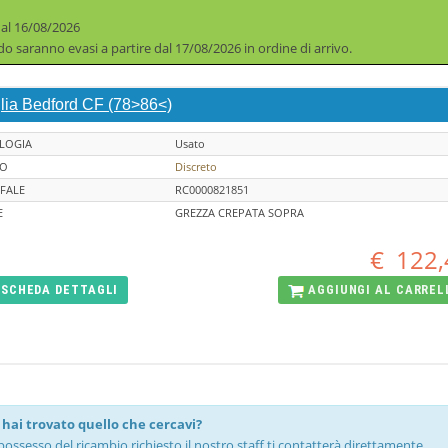
 al 16/08/2026
iodo saranno evasi a partire dal 17/08/2026 in ordine di arrivo.
glia Bedford CF (78>86<)
LOGIA
Usato
TO
Discreto
FALE
RC0000821851
E
GREZZA CREPATA SOPRA
€
122,
SCHEDA
DETTAGLI
AGGIUNGI AL
CARREL
hai trovato quello che cercavi?
possesso del ricambio richiesto il nostro staff ti contatterà direttamente.