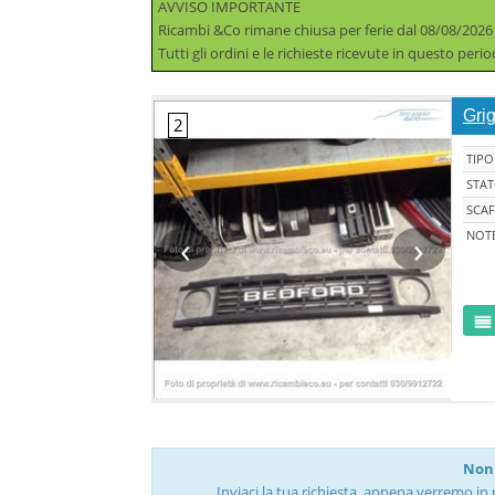
AVVISO IMPORTANTE
Ricambi &Co rimane chiusa per ferie dal 08/08/2026
Tutti gli ordini e le richieste ricevute in questo per
Gri
TIPO
STA
SCAF
‹
›
NOT
Non 
Inviaci la tua richiesta, appena verremo in 