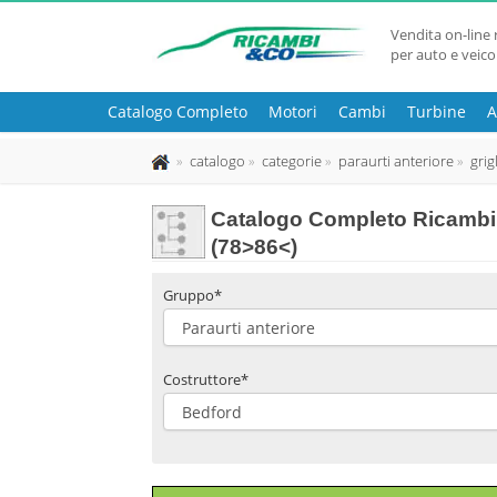
Vendita on-line 
per auto e veico
Catalogo Completo
Motori
Cambi
Turbine
A
catalogo
categorie
paraurti anteriore
grig
Catalogo Completo Ricambi 
(78>86<)
Gruppo*
Costruttore*