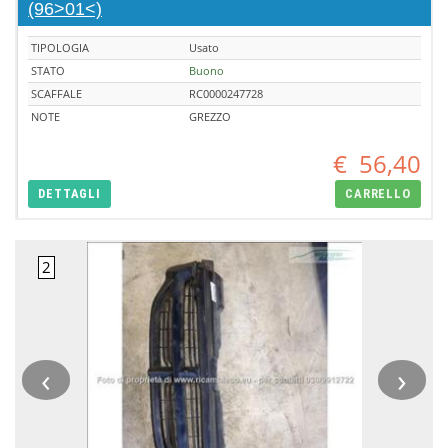
(96>01<)
TIPOLOGIA
Usato
STATO
Buono
SCAFFALE
RC0000247728
NOTE
GREZZO
€
56,40
DETTAGLI
CARRELLO
‹
›